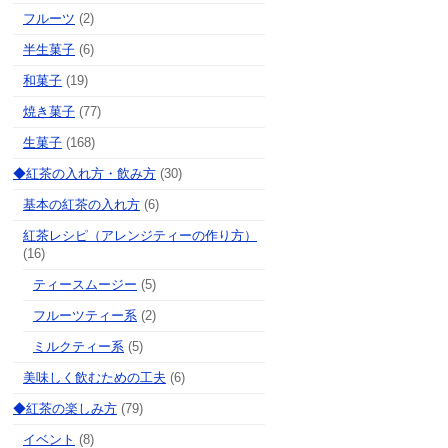
フルーツ
(2)
半生菓子
(6)
和菓子
(19)
焼き菓子
(77)
生菓子
(168)
◆紅茶の入れ方・飲み方
(30)
基本の紅茶の入れ方
(6)
紅茶レシピ（アレンジティーの作り方）
(16)
ティースムージー
(5)
フルーツティー系
(2)
ミルクティー系
(5)
美味しく飲むための工夫
(6)
◆紅茶の楽しみ方
(79)
イベント
(8)