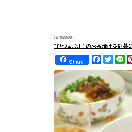
2015/08/28
/
”ひつまぶし”のお茶漬けを紅茶
F
T
Li
Share
a
wi
n
c
tt
e
e
er
b
o
o
k