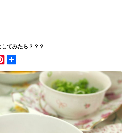
にしてみたら？？？
Pi
共
nt
有
er
e
st