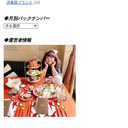
洋食器ブランド
(14)
◆月別バックナンバー
◆
月
別
◆運営者情報
バ
ッ
ク
ナ
ン
バ
ー