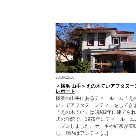
2016/12/16
/
＜横浜 山手＞えの木ていアフタヌー
レポート
横浜の山手にあるティールーム「え
い」でアフタヌーンティーをしてき
「えの木てい」は昭和2年に建てら
式の洋館で、1979年にティールー
ープンしました。ケーキや紅茶が美
し、店内はアンティ […]