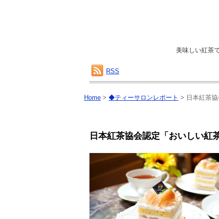
美味しい紅茶
RSS
Home
>
◆ティーサロンレポート
>
日本紅茶協
日本紅茶協会認定「おいしい紅