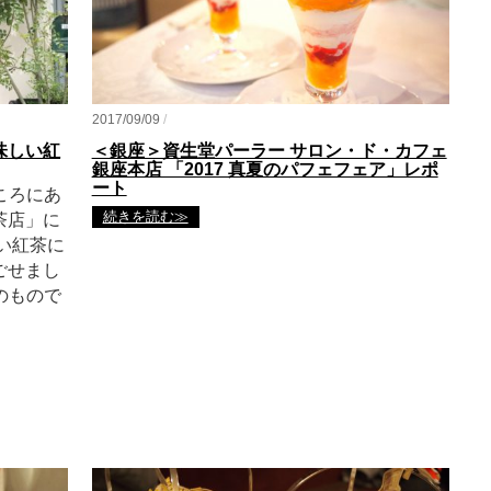
2017/09/09
/
味しい紅
＜銀座＞資生堂パーラー サロン・ド・カフェ
銀座本店 「2017 真夏のパフェフェア」レポ
ート
ころにあ
続きを読む≫
茶店」に
い紅茶に
ごせまし
月のもので