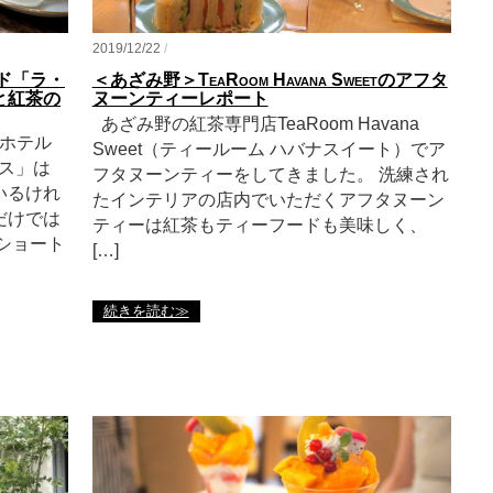
2019/12/22
/
ド「ラ・
＜あざみ野＞TeaRoom Havana Sweetのアフタ
と紅茶の
ヌーンティーレポート
あざみ野の紅茶専門店TeaRoom Havana
ホテル
Sweet（ティールーム ハバナスイート）でア
ラス」は
フタヌーンティーをしてきました。 洗練され
いるけれ
たインテリアの店内でいただくアフタヌーン
だけでは
ティーは紅茶もティーフードも美味しく、
ショート
[…]
続きを読む≫