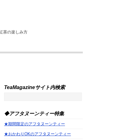
紅茶の楽しみ方
TeaMagazineサイト内検索
◆アフタヌーンティー特集
★期間限定のアフタヌーンティー
★おかわりOKのアフタヌーンティー