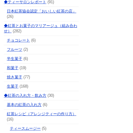
◆ティーサロンレポート
(91)
日本紅茶協会認定「おいしい紅茶の店」
(26)
◆紅茶とお菓子のマリアージュ（組み合わ
せ）
(282)
チョコレート
(6)
フルーツ
(2)
半生菓子
(6)
和菓子
(19)
焼き菓子
(77)
生菓子
(168)
◆紅茶の入れ方・飲み方
(30)
基本の紅茶の入れ方
(6)
紅茶レシピ（アレンジティーの作り方）
(16)
ティースムージー
(5)