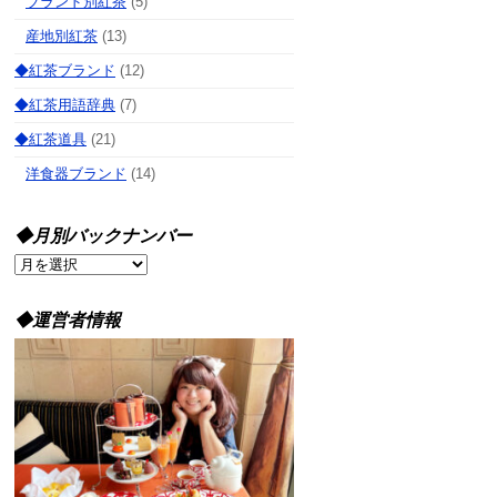
ブランド別紅茶
(5)
産地別紅茶
(13)
◆紅茶ブランド
(12)
◆紅茶用語辞典
(7)
◆紅茶道具
(21)
洋食器ブランド
(14)
◆月別バックナンバー
◆
月
別
◆運営者情報
バ
ッ
ク
ナ
ン
バ
ー