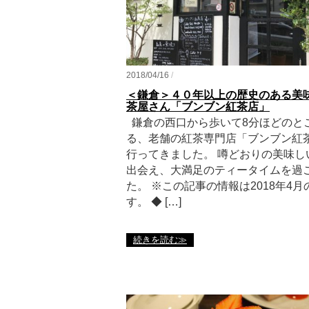
2018/04/16
/
＜鎌倉＞４０年以上の歴史のある美
茶屋さん「ブンブン紅茶店」
鎌倉の西口から歩いて8分ほどのと
る、老舗の紅茶専門店「ブンブン紅
行ってきました。 噂どおりの美味し
出会え、大満足のティータイムを過
た。 ※この記事の情報は2018年4
す。 ◆ […]
続きを読む≫