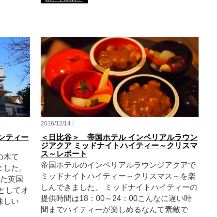
2016/12/14
/
ンティー
＜日比谷＞ 帝国ホテル インペリアルラウン
ジアクア ミッドナイトハイティー～クリスマ
ス～レポート
の木て
帝国ホテルのインペリアルラウンジアクアで
ました。
ミッドナイトハイティー～クリスマス～を楽
れた英国
しんできました。 ミッドナイトハイティーの
ムとしてオ
提供時間は18：00～24：00こんなに遅い時
味しい
間までハイティーが楽しめるなんて素敵で