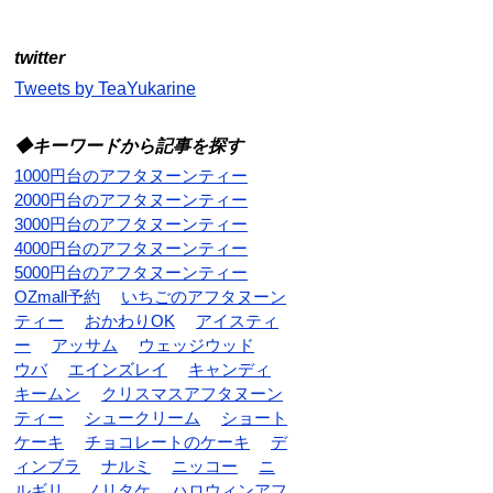
twitter
Tweets by TeaYukarine
◆キーワードから記事を探す
1000円台のアフタヌーンティー
2000円台のアフタヌーンティー
3000円台のアフタヌーンティー
4000円台のアフタヌーンティー
5000円台のアフタヌーンティー
OZmall予約
いちごのアフタヌーン
ティー
おかわりOK
アイスティ
ー
アッサム
ウェッジウッド
ウバ
エインズレイ
キャンディ
キームン
クリスマスアフタヌーン
ティー
シュークリーム
ショート
ケーキ
チョコレートのケーキ
デ
ィンブラ
ナルミ
ニッコー
ニ
ルギリ
ノリタケ
ハロウィンアフ