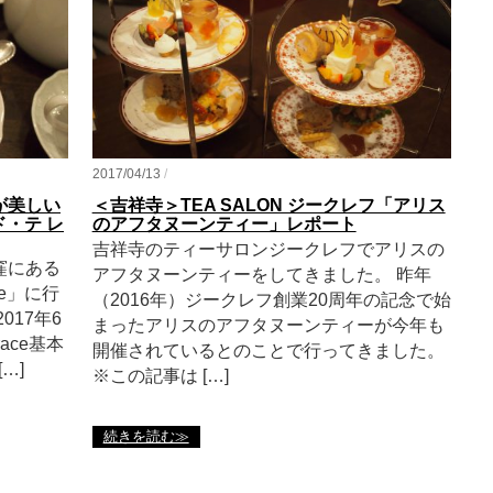
2017/04/13
/
が美しい
＜吉祥寺＞TEA SALON ジークレフ「アリス
ド・テ レ
のアフタヌーンティー」レポート
吉祥寺のティーサロンジークレフでアリスの
窪にある
アフタヌーンティーをしてきました。 昨年
e」に行
（2016年）ジークレフ創業20周年の記念で始
017年6
まったアリスのアフタヌーンティーが今年も
ace基本
開催されているとのことで行ってきました。
…]
※この記事は […]
続きを読む≫