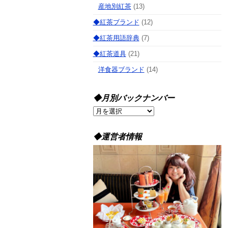
産地別紅茶
(13)
◆紅茶ブランド
(12)
◆紅茶用語辞典
(7)
◆紅茶道具
(21)
洋食器ブランド
(14)
◆月別バックナンバー
◆
月
別
◆運営者情報
バ
ッ
ク
ナ
ン
バ
ー