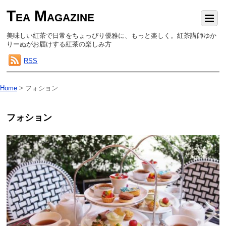
Tea Magazine
美味しい紅茶で日常をちょっぴり優雅に、もっと楽しく。紅茶講師ゆか
りーぬがお届けする紅茶の楽しみ方
RSS
Home
>
フォション
フォション