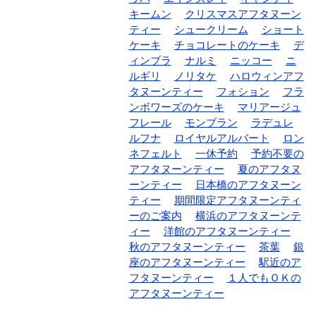
キームン
クリスマスアフタヌーン
ティー
シュークリーム
ショート
ケーキ
チョコレートのケーキ
デ
ィンブラ
ナルミ
ニッコー
ニ
ルギリ
ノリタケ
ハロウィンアフ
タヌーンティー
フォション
フラ
ンボワーズのケーキ
マリアージュ
フレール
モンブラン
ラデュレ
ルフナ
ロイヤルアルバート
ロン
ネフェルト
一休予約
予約不要の
アフタヌーンティー
夏のアフタヌ
ーンティー
日本橋のアフタヌーン
ティー
期間限定アフタヌーンティ
ーのご案内
横浜のアフタヌーンテ
ィー
洋館のアフタヌーンティー
秋のアフタヌーンティー
茶葉
銀
座のアフタヌーンティー
駅近のア
フタヌーンティー
１人でもＯＫの
アフタヌーンティー