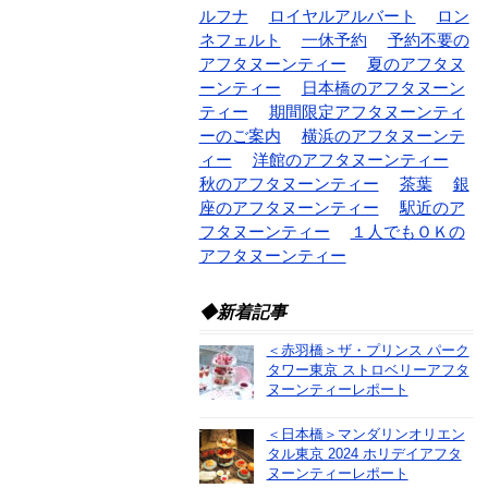
ルフナ
ロイヤルアルバート
ロン
ネフェルト
一休予約
予約不要の
アフタヌーンティー
夏のアフタヌ
ーンティー
日本橋のアフタヌーン
ティー
期間限定アフタヌーンティ
ーのご案内
横浜のアフタヌーンテ
ィー
洋館のアフタヌーンティー
秋のアフタヌーンティー
茶葉
銀
座のアフタヌーンティー
駅近のア
フタヌーンティー
１人でもＯＫの
アフタヌーンティー
◆新着記事
＜赤羽橋＞ザ・プリンス パーク
タワー東京 ストロベリーアフタ
ヌーンティーレポート
＜日本橋＞マンダリンオリエン
タル東京 2024 ホリデイアフタ
ヌーンティーレポート