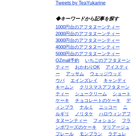
Tweets by TeaYukarine
◆キーワードから記事を探す
1000円台のアフタヌーンティー
2000円台のアフタヌーンティー
3000円台のアフタヌーンティー
4000円台のアフタヌーンティー
5000円台のアフタヌーンティー
OZmall予約
いちごのアフタヌーン
ティー
おかわりOK
アイスティ
ー
アッサム
ウェッジウッド
ウバ
エインズレイ
キャンディ
キームン
クリスマスアフタヌーン
ティー
シュークリーム
ショート
ケーキ
チョコレートのケーキ
デ
ィンブラ
ナルミ
ニッコー
ニ
ルギリ
ノリタケ
ハロウィンアフ
タヌーンティー
フォション
フラ
ンボワーズのケーキ
マリアージュ
フレール
モンブラン
ラデュレ