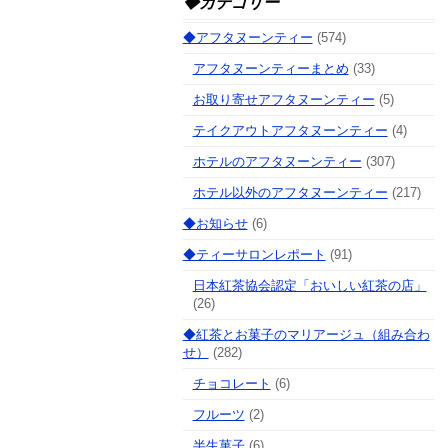
◆カテゴリー
◆アフタヌーンティー
(574)
アフタヌーンティーまとめ
(33)
お取り寄せアフタヌーンティー
(5)
テイクアウトアフタヌーンティー
(4)
ホテルのアフタヌーンティー
(307)
ホテル以外のアフタヌーンティー
(217)
◆お知らせ
(6)
◆ティーサロンレポート
(91)
日本紅茶協会認定「おいしい紅茶の店」
(26)
◆紅茶とお菓子のマリアージュ（組み合わ
せ）
(282)
チョコレート
(6)
フルーツ
(2)
半生菓子
(6)