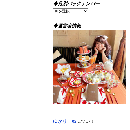
◆月別バックナンバー
◆
月
別
◆運営者情報
バ
ッ
ク
ナ
ン
バ
ー
ゆかりーぬ
について