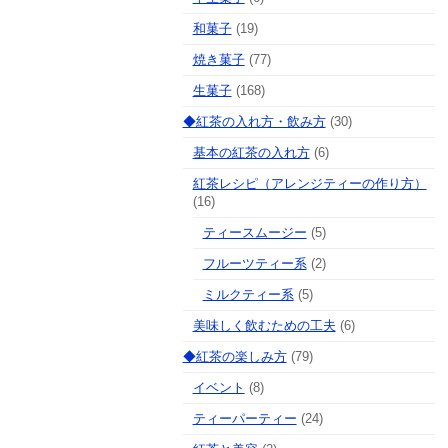
和菓子
(19)
焼き菓子
(77)
生菓子
(168)
◆紅茶の入れ方・飲み方
(30)
基本の紅茶の入れ方
(6)
紅茶レシピ（アレンジティーの作り方）
(16)
ティースムージー
(5)
フルーツティー系
(2)
ミルクティー系
(5)
美味しく飲むための工夫
(6)
◆紅茶の楽しみ方
(79)
イベント
(8)
ティーパーティー
(24)