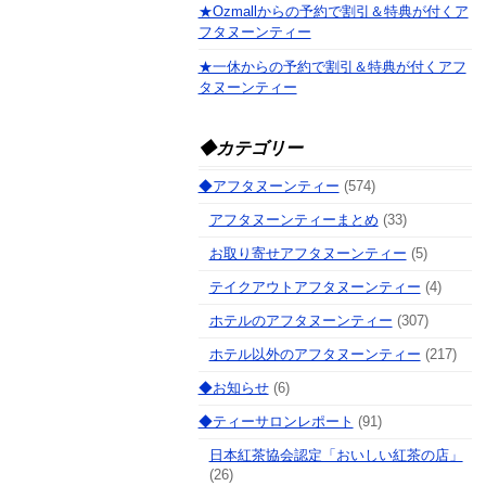
★Ozmallからの予約で割引＆特典が付くア
フタヌーンティー
★一休からの予約で割引＆特典が付くアフ
タヌーンティー
◆カテゴリー
◆アフタヌーンティー
(574)
アフタヌーンティーまとめ
(33)
お取り寄せアフタヌーンティー
(5)
テイクアウトアフタヌーンティー
(4)
ホテルのアフタヌーンティー
(307)
ホテル以外のアフタヌーンティー
(217)
◆お知らせ
(6)
◆ティーサロンレポート
(91)
日本紅茶協会認定「おいしい紅茶の店」
(26)