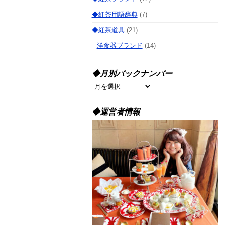
◆紅茶用語辞典
(7)
◆紅茶道具
(21)
洋食器ブランド
(14)
◆月別バックナンバー
◆
月
別
◆運営者情報
バ
ッ
ク
ナ
ン
バ
ー