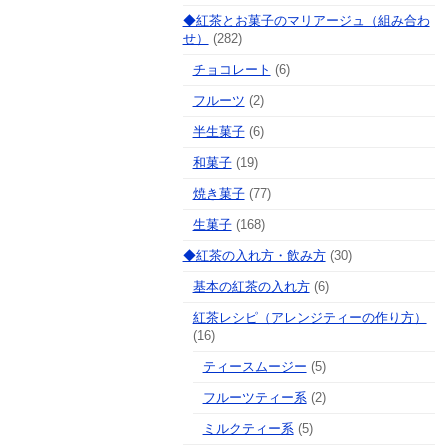
◆紅茶とお菓子のマリアージュ（組み合わ
せ）
(282)
チョコレート
(6)
フルーツ
(2)
半生菓子
(6)
和菓子
(19)
焼き菓子
(77)
生菓子
(168)
◆紅茶の入れ方・飲み方
(30)
基本の紅茶の入れ方
(6)
紅茶レシピ（アレンジティーの作り方）
(16)
ティースムージー
(5)
フルーツティー系
(2)
ミルクティー系
(5)