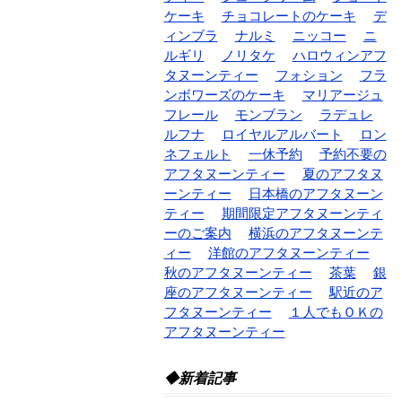
ケーキ
チョコレートのケーキ
デ
ィンブラ
ナルミ
ニッコー
ニ
ルギリ
ノリタケ
ハロウィンアフ
タヌーンティー
フォション
フラ
ンボワーズのケーキ
マリアージュ
フレール
モンブラン
ラデュレ
ルフナ
ロイヤルアルバート
ロン
ネフェルト
一休予約
予約不要の
アフタヌーンティー
夏のアフタヌ
ーンティー
日本橋のアフタヌーン
ティー
期間限定アフタヌーンティ
ーのご案内
横浜のアフタヌーンテ
ィー
洋館のアフタヌーンティー
秋のアフタヌーンティー
茶葉
銀
座のアフタヌーンティー
駅近のア
フタヌーンティー
１人でもＯＫの
アフタヌーンティー
◆新着記事