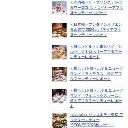
＜赤羽橋＞ザ・プリンス パーク
タワー東京 ストロベリーアフタ
ヌーンティーレポート
＜日本橋＞マンダリンオリエン
タル東京 2024 ホリデイアフタ
ヌーンティーレポート
＜舞浜＞ヒルトン東京ベイ「シ
ルバ」ストロベリーアフタヌー
ンティーレポート
＜横浜 山下町＞ホテルニューグ
ランド「ラ・テラス」苺のアフ
タヌーンティーレポート
＜横浜 山下町＞ホテルニューグ
ランド「フェニックスルーム」
苺のアフタヌーンティーレポー
ト
＜丸の内＞パレスホテル東京 ア
フタヌーンティー
“STONES”2023秋レポート