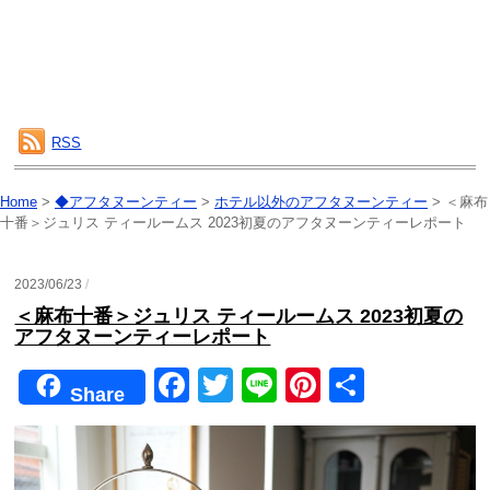
RSS
Home
>
◆アフタヌーンティー
>
ホテル以外のアフタヌーンティー
>
＜麻布
十番＞ジュリス ティールームス 2023初夏のアフタヌーンティーレポート
2023/06/23
/
＜麻布十番＞ジュリス ティールームス 2023初夏の
アフタヌーンティーレポート
F
T
Li
Pi
共
Share
a
wi
n
nt
有
c
tt
e
er
e
er
e