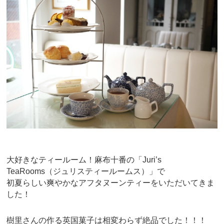
b
st
o
o
k
大好きなティールーム！麻布十番の「Juri’s
TeaRooms（ジュリスティールームス）」で
初夏らしい爽やかなアフタヌーンティーをいただいてきま
した！
樹里さんの作る英国菓子は相変わらず絶品でした！！！