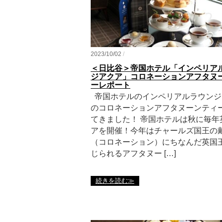
2023/10/02
/
＜日比谷＞帝国ホテル「インペリア
ジアクア」コロネーションアフタヌ
ーレポート
帝国ホテルのインペリアルラウンジ
のコロネーションアフタヌーンティ
てきました！ 帝国ホテルは秋に毎年
アを開催！今年はチャールズ国王の
（コロネーション）にちなんだ英国
じられるアフタヌー […]
続きを読む≫