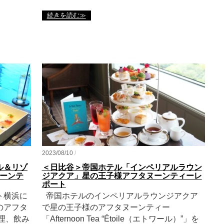
続きを読む≫
2023/08/10
/
ル＆リゾ
＜日比谷＞帝国ホテル「インペリアルラウン
ヌーンテ
ジアクア」星の王子様アフタヌーンティーレ
ポート
ト横浜に
帝国ホテルのインペリアルラウンジアクア
のアフタ
で星の王子様のアフタヌーンティー
理、飲み
「Afternoon Tea “Étoile（エトワール）”」を