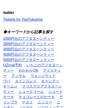
twitter
Tweets by TeaYukarine
◆キーワードから記事を探す
1000円台のアフタヌーンティー
2000円台のアフタヌーンティー
3000円台のアフタヌーンティー
4000円台のアフタヌーンティー
5000円台のアフタヌーンティー
OZmall予約
いちごのアフタヌーン
ティー
おかわりOK
アイスティ
ー
アッサム
ウェッジウッド
ウバ
エインズレイ
キャンディ
キームン
クリスマスアフタヌーン
ティー
シュークリーム
ショート
ケーキ
チョコレートのケーキ
デ
ィンブラ
ナルミ
ニッコー
ニ
ルギリ
ノリタケ
ハロウィンアフ