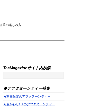
紅茶の楽しみ方
TeaMagazineサイト内検索
◆アフタヌーンティー特集
★期間限定のアフタヌーンティー
★おかわりOKのアフタヌーンティー