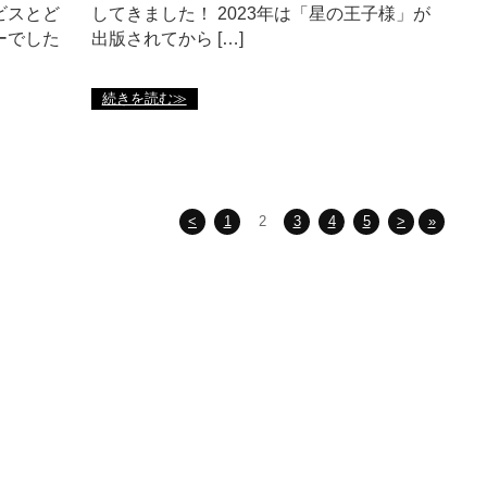
ビスとど
してきました！ 2023年は「星の王子様」が
ーでした
出版されてから […]
続きを読む≫
<
1
2
3
4
5
>
»