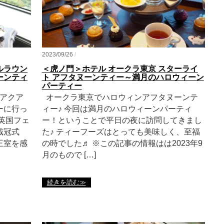
2023/09/26
/
ルラウン
＜虎ノ門＞ホテル オークラ東京 スターライ
ーンティ
ト アフタヌーンティー～満月のハロウィーン
パーティー
アクア
オークラ東京でハロウィンアフタヌーンテ
ーに行っ
ィー♪ 今回は満月のハロウィーンパーティ
英国フェ
ー！ということで平日の夜に訪問してきまし
戴冠式
た♪ ティーフーズはとっても美味しく、至福
王室を感
の時でした♬ ※この記事の情報はは2023年9
月のもので […]
続きを読む≫