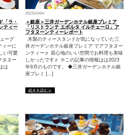
2023/10/04
/
ド「ラ・
＜銀座＞三井ガーデンホテル銀座プレミア
ーンティー
「リストランテ エボルタ イルチェーロ」ア
フタヌーンティーレポート
ューグ
木製のティースタンドが気になっていた三
ティーに
井ガーデンホテル銀座プレミア でアフタヌー
しい可愛
ンティー♬ 居心地のいい空間でお料理も美味
フタヌー
しかったです♬ ※この記事の情報はは2023
はは
年9月のものです。 ◆三井ガーデンホテル銀
座プレミ […]
続きを読む≫