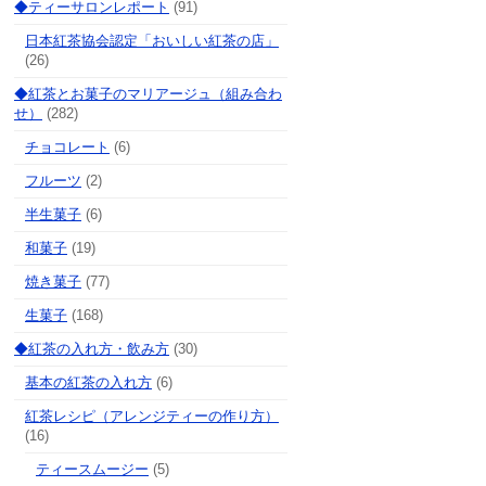
◆ティーサロンレポート
(91)
日本紅茶協会認定「おいしい紅茶の店」
(26)
◆紅茶とお菓子のマリアージュ（組み合わ
せ）
(282)
チョコレート
(6)
フルーツ
(2)
半生菓子
(6)
和菓子
(19)
焼き菓子
(77)
生菓子
(168)
◆紅茶の入れ方・飲み方
(30)
基本の紅茶の入れ方
(6)
紅茶レシピ（アレンジティーの作り方）
(16)
ティースムージー
(5)