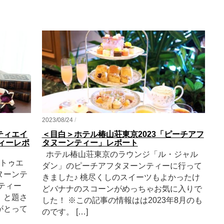
2023/08/24
/
ティエイ
＜目白＞ホテル椿山荘東京2023「ピーチアフ
ティーレポ
タヌーンティー」レポート
ホテル椿山荘東京のラウンジ「ル・ジャル
トゥエ
ダン」のピーチアフタヌーンティーに行って
ヌーンテ
きました♪ 桃尽くしのスイーツもよかったけ
ティー
どバナナのスコーンがめっちゃお気に入りで
」と題さ
した！ ※この記事の情報はは2023年8月のも
がとって
のです。 […]