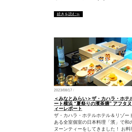
続きを読む≫
2023/08/17
/
＜みなとみらい＞ザ・カハラ・ホテ
ート横浜 “夏祭りの濱茶膳” アフタ
ィーレポート
ザ・カハラ・ホテルホテル＆リゾー
ある全室個室の日本料理「濱」で和
ヌーンティーをしてきました！ お料