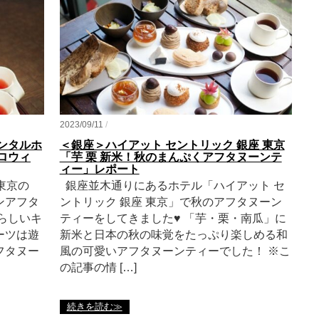
2023/09/11
/
ンタルホ
＜銀座＞ハイアット セントリック 銀座 東京
ロウィ
「芋 栗 新米！秋のまんぷくアフタヌーンテ
ィー」レポート
東京の
銀座並木通りにあるホテル「ハイアット セ
ンアフタ
ントリック 銀座 東京」で秋のアフタヌーン
らしいキ
ティーをしてきました♥ 「芋・栗・南瓜」に
ーツは遊
新米と日本の秋の味覚をたっぷり楽しめる和
フタヌー
風の可愛いアフタヌーンティーでした！ ※こ
の記事の情 […]
続きを読む≫