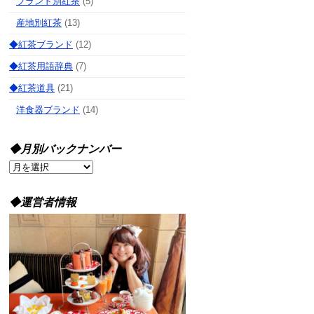
ブランド別紅茶
(5)
産地別紅茶
(13)
◆紅茶ブランド
(12)
◆紅茶用語辞典
(7)
◆紅茶道具
(21)
洋食器ブランド
(14)
◆月別バックナンバー
◆
月
別
◆運営者情報
バ
ッ
ク
ナ
ン
バ
ー