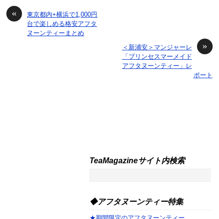
«
東京都内+横浜で1,000円
台で楽しめる格安アフタ
ヌーンティーまとめ
»
＜新浦安＞マンジャーレ
「プリンセスマーメイド
アフタヌーンティー」レ
ポート
TeaMagazineサイト内検索
◆アフタヌーンティー特集
★期間限定のアフタヌーンティー