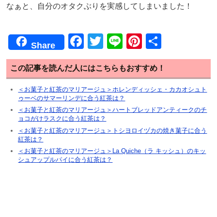
なぁと、自分のオタクぶりを実感してしまいました！
F
T
Li
Pi
共
Share
a
wi
n
nt
有
c
tt
e
er
この記事を読んだ人にはこちらもおすすめ！
e
er
e
＜お菓子と紅茶のマリアージュ＞ホレンディッシェ・カカオシュト
ゥーベのサマーリンデに合う紅茶は？
b
st
＜お菓子と紅茶のマリアージュ＞ハートブレッドアンティークのチ
o
ョコがけラスクに合う紅茶は？
o
＜お菓子と紅茶のマリアージュ＞トシヨロイヅカの焼き菓子に合う
紅茶は？
k
＜お菓子と紅茶のマリアージュ＞La Quiche（ラ キッシュ）のキッ
シュアップルパイに合う紅茶は？