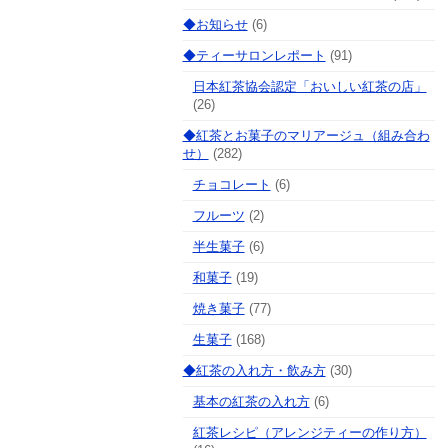
◆お知らせ
(6)
◆ティーサロンレポート
(91)
日本紅茶協会認定「おいしい紅茶の店」
(26)
◆紅茶とお菓子のマリアージュ（組み合わ
せ）
(282)
チョコレート
(6)
フルーツ
(2)
半生菓子
(6)
和菓子
(19)
焼き菓子
(77)
生菓子
(168)
◆紅茶の入れ方・飲み方
(30)
基本の紅茶の入れ方
(6)
紅茶レシピ（アレンジティーの作り方）