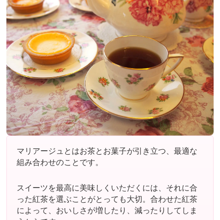
e
er
e
b
st
o
o
k
マリアージュとはお茶とお菓子が引き立つ、最適な
組み合わせのことです。
スイーツを最高に美味しくいただくには、それに合
った紅茶を選ぶことがとっても大切。合わせた紅茶
によって、おいしさが増したり、減ったりしてしま