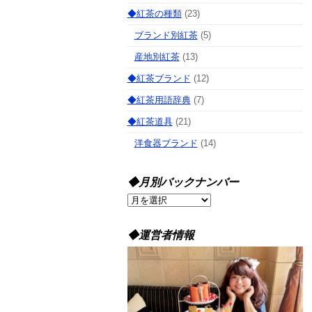
◆紅茶の種類
(23)
ブランド別紅茶
(5)
産地別紅茶
(13)
◆紅茶ブランド
(12)
◆紅茶用語辞典
(7)
◆紅茶道具
(21)
洋食器ブランド
(14)
◆月別バックナンバー
◆
月
別
◆運営者情報
バ
ッ
ク
ナ
ン
バ