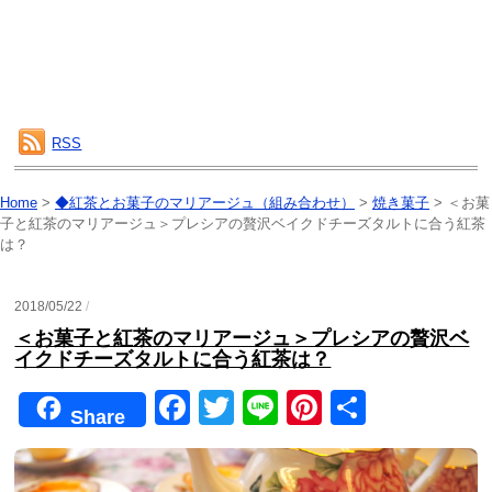
RSS
Home
>
◆紅茶とお菓子のマリアージュ（組み合わせ）
>
焼き菓子
>
＜お菓
子と紅茶のマリアージュ＞プレシアの贅沢ベイクドチーズタルトに合う紅茶
は？
2018/05/22
/
＜お菓子と紅茶のマリアージュ＞プレシアの贅沢ベ
イクドチーズタルトに合う紅茶は？
F
T
Li
Pi
共
Share
a
wi
n
nt
有
c
tt
e
er