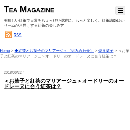
Tea Magazine
美味しい紅茶で日常をちょっぴり優雅に、もっと楽しく。紅茶講師ゆか
りーぬがお届けする紅茶の楽しみ方
RSS
Home
>
◆紅茶とお菓子のマリアージュ（組み合わせ）
>
焼き菓子
>
＜お菓
子と紅茶のマリアージュ＞オードリーのオードレーヌに合う紅茶は？
2018/06/22
/
＜お菓子と紅茶のマリアージュ＞オードリーのオー
ドレーヌに合う紅茶は？