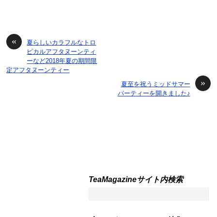
«
夏らしいカラフルなトロ
ピカルアフタヌーンティ
ーなど2018年夏の期間限
定アフタヌーンティー
»
夏至を祝うミッドサマー
パーティーを開きました♪
TeaMagazineサイト内検索