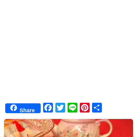
F
T
Li
Pi
共
Share
a
wi
n
nt
有
c
tt
e
er
e
er
e