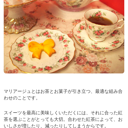
b
st
o
o
k
マリアージュとはお茶とお菓子が引き立つ、最適な組み合
わせのことです。
スイーツを最高に美味しくいただくには、それに合った紅
茶を選ぶことがとっても大切。合わせた紅茶によって、お
いしさが増したり、減ったりしてしまうからです。