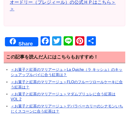
オードリー（プレジィール）の公式ＨＰはこちら＞
＞
F
T
Li
Pi
共
Share
a
wi
n
nt
有
c
tt
e
er
この記事を読んだ人にはこちらもおすすめ！
e
er
e
＜お菓子と紅茶のマリアージュ＞La Quiche（ラ キッシュ）のキッ
シュアップルパイに合う紅茶は？
b
st
＜お菓子と紅茶のマリアージュ＞FLOのフルーツロールケーキに合
o
う紅茶は？
o
＜お菓子と紅茶のマリアージュ＞マダムブリュレに合う紅茶は
VOL.2
k
＜お菓子と紅茶のマリアージュ＞デバラベーカリーのシナモンいち
じくスコーンに合う紅茶は？