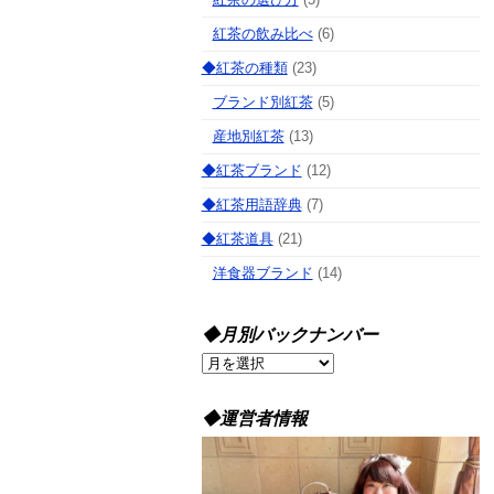
紅茶の飲み比べ
(6)
◆紅茶の種類
(23)
ブランド別紅茶
(5)
産地別紅茶
(13)
◆紅茶ブランド
(12)
◆紅茶用語辞典
(7)
◆紅茶道具
(21)
洋食器ブランド
(14)
◆月別バックナンバー
◆
月
別
◆運営者情報
バ
ッ
ク
ナ