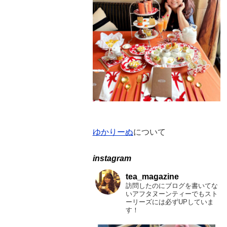
ン
バ
ー
ゆかりーぬ
について
instagram
tea_magazine
訪問したのにブログを書いてな
いアフタヌーンティーでもスト
ーリーズには必ずUPしていま
す！