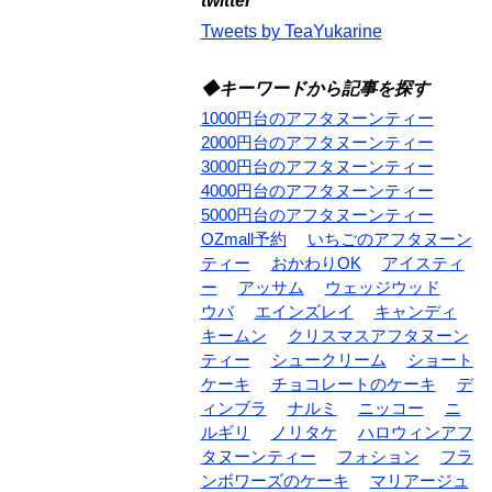
twitter
Tweets by TeaYukarine
◆キーワードから記事を探す
1000円台のアフタヌーンティー
2000円台のアフタヌーンティー
3000円台のアフタヌーンティー
4000円台のアフタヌーンティー
5000円台のアフタヌーンティー
OZmall予約
いちごのアフタヌーン
ティー
おかわりOK
アイスティ
ー
アッサム
ウェッジウッド
ウバ
エインズレイ
キャンディ
キームン
クリスマスアフタヌーン
ティー
シュークリーム
ショート
ケーキ
チョコレートのケーキ
デ
ィンブラ
ナルミ
ニッコー
ニ
ルギリ
ノリタケ
ハロウィンアフ
タヌーンティー
フォション
フラ
ンボワーズのケーキ
マリアージュ