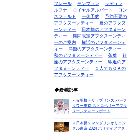
フレール
モンブラン
ラデュレ
ルフナ
ロイヤルアルバート
ロン
ネフェルト
一休予約
予約不要の
アフタヌーンティー
夏のアフタヌ
ーンティー
日本橋のアフタヌーン
ティー
期間限定アフタヌーンティ
ーのご案内
横浜のアフタヌーンテ
ィー
洋館のアフタヌーンティー
秋のアフタヌーンティー
茶葉
銀
座のアフタヌーンティー
駅近のア
フタヌーンティー
１人でもＯＫの
アフタヌーンティー
◆新着記事
＜赤羽橋＞ザ・プリンス パーク
タワー東京 ストロベリーアフタ
ヌーンティーレポート
＜日本橋＞マンダリンオリエン
タル東京 2024 ホリデイアフタ