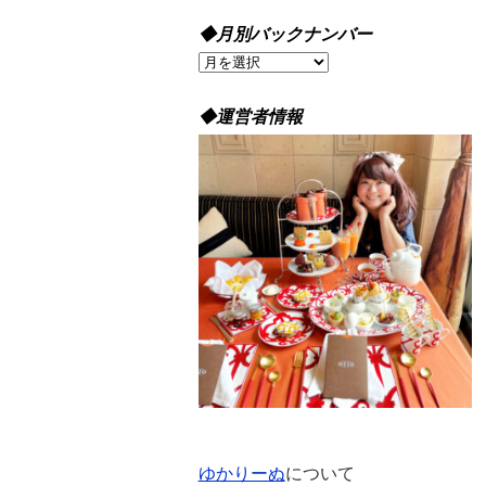
◆月別バックナンバー
◆
月
別
◆運営者情報
バ
ッ
ク
ナ
ン
バ
ー
ゆかりーぬ
について