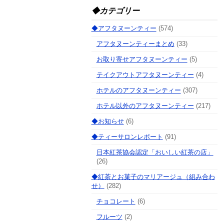
◆カテゴリー
◆アフタヌーンティー
(574)
アフタヌーンティーまとめ
(33)
お取り寄せアフタヌーンティー
(5)
テイクアウトアフタヌーンティー
(4)
ホテルのアフタヌーンティー
(307)
ホテル以外のアフタヌーンティー
(217)
◆お知らせ
(6)
◆ティーサロンレポート
(91)
日本紅茶協会認定「おいしい紅茶の店」
(26)
◆紅茶とお菓子のマリアージュ（組み合わ
せ）
(282)
チョコレート
(6)
フルーツ
(2)