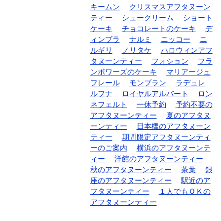
キームン
クリスマスアフタヌーン
ティー
シュークリーム
ショート
ケーキ
チョコレートのケーキ
デ
ィンブラ
ナルミ
ニッコー
ニ
ルギリ
ノリタケ
ハロウィンアフ
タヌーンティー
フォション
フラ
ンボワーズのケーキ
マリアージュ
フレール
モンブラン
ラデュレ
ルフナ
ロイヤルアルバート
ロン
ネフェルト
一休予約
予約不要の
アフタヌーンティー
夏のアフタヌ
ーンティー
日本橋のアフタヌーン
ティー
期間限定アフタヌーンティ
ーのご案内
横浜のアフタヌーンテ
ィー
洋館のアフタヌーンティー
秋のアフタヌーンティー
茶葉
銀
座のアフタヌーンティー
駅近のア
フタヌーンティー
１人でもＯＫの
アフタヌーンティー