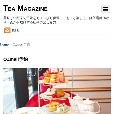
Tea Magazine
美味しい紅茶で日常をちょっぴり優雅に、もっと楽しく。紅茶講師ゆか
りーぬがお届けする紅茶の楽しみ方
RSS
Home
>
OZmall予約
OZmall予約