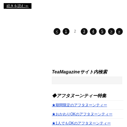
続きを読む≫
<
1
2
3
4
5
>
»
TeaMagazineサイト内検索
◆アフタヌーンティー特集
★期間限定のアフタヌーンティー
★おかわりOKのアフタヌーンティー
★1人でもOKのアフタヌーンティー