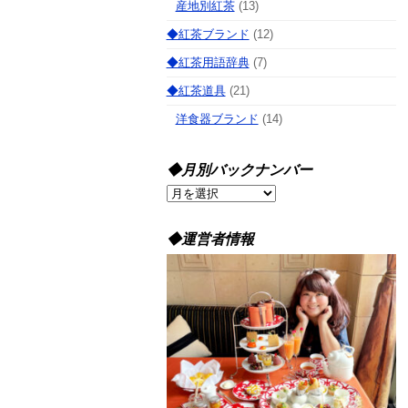
産地別紅茶
(13)
◆紅茶ブランド
(12)
◆紅茶用語辞典
(7)
◆紅茶道具
(21)
洋食器ブランド
(14)
◆月別バックナンバー
◆
月
別
◆運営者情報
バ
ッ
ク
ナ
ン
バ
ー