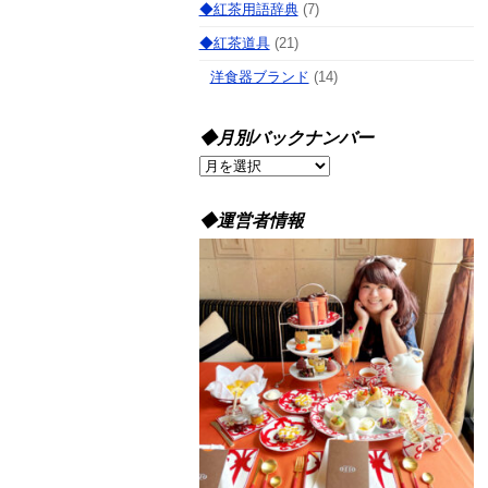
◆紅茶用語辞典
(7)
◆紅茶道具
(21)
洋食器ブランド
(14)
◆月別バックナンバー
◆
月
別
◆運営者情報
バ
ッ
ク
ナ
ン
バ
ー