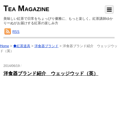
Tea Magazine
美味しい紅茶で日常をちょっぴり優雅に、もっと楽しく。紅茶講師ゆか
りーぬがお届けする紅茶の楽しみ方
RSS
Home
>
◆紅茶道具
>
洋食器ブランド
>
洋食器ブランド紹介 ウェッジウッ
ド（英）
2014/06/19
/
洋食器ブランド紹介 ウェッジウッド（英）