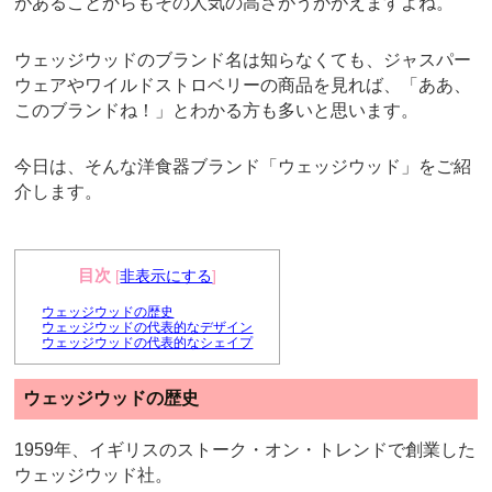
があることからもその人気の高さがうかがえますよね。
b
st
o
ウェッジウッドのブランド名は知らなくても、ジャスパー
o
ウェアやワイルドストロベリーの商品を見れば、「ああ、
k
このブランドね！」とわかる方も多いと思います。
今日は、そんな洋食器ブランド「ウェッジウッド」をご紹
介します。
目次
[
非表示にする
]
ウェッジウッドの歴史
ウェッジウッドの代表的なデザイン
ウェッジウッドの代表的なシェイプ
ウェッジウッドの歴史
1959年、イギリスのストーク・オン・トレンドで創業した
ウェッジウッド社。