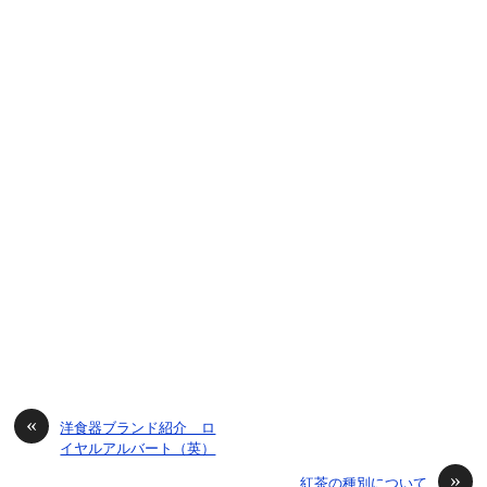
«
洋食器ブランド紹介 ロ
イヤルアルバート（英）
»
紅茶の種別について