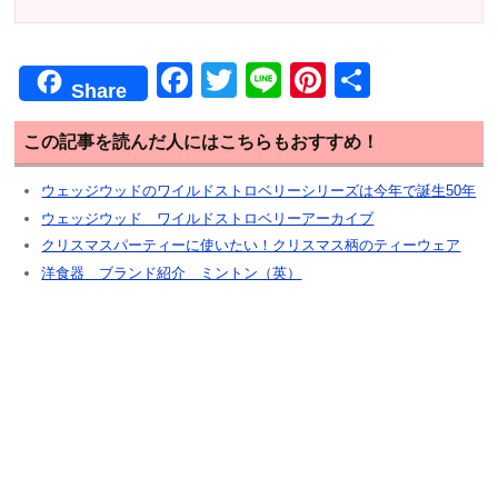
F
T
Li
Pi
共
Share
a
wi
n
nt
有
c
tt
e
er
この記事を読んだ人にはこちらもおすすめ！
e
er
e
ウェッジウッドのワイルドストロベリーシリーズは今年で誕生50年
b
st
ウェッジウッド ワイルドストロベリーアーカイブ
クリスマスパーティーに使いたい！クリスマス柄のティーウェア
o
洋食器 ブランド紹介 ミントン（英）
o
k