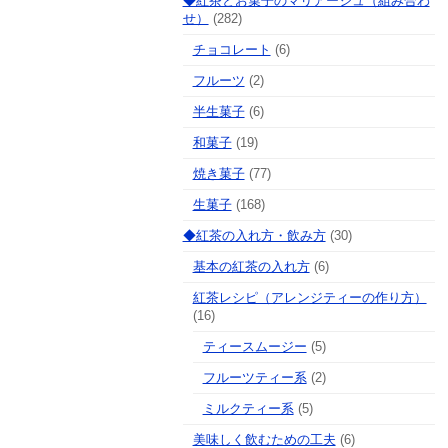
◆紅茶とお菓子のマリアージュ（組み合わ
せ）
(282)
チョコレート
(6)
フルーツ
(2)
半生菓子
(6)
和菓子
(19)
焼き菓子
(77)
生菓子
(168)
◆紅茶の入れ方・飲み方
(30)
基本の紅茶の入れ方
(6)
紅茶レシピ（アレンジティーの作り方）
(16)
ティースムージー
(5)
フルーツティー系
(2)
ミルクティー系
(5)
美味しく飲むための工夫
(6)