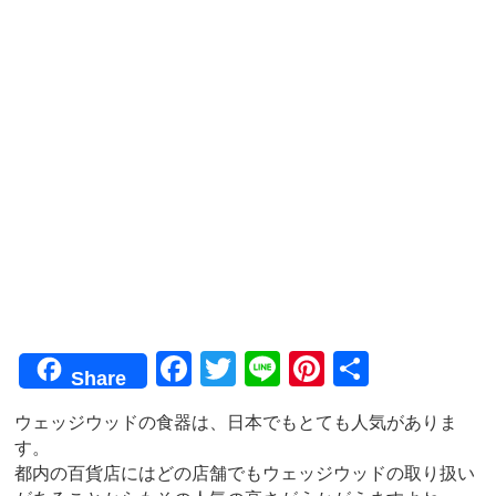
F
T
Li
Pi
共
Share
a
wi
n
nt
有
ウェッジウッドの食器は、日本でもとても人気がありま
c
tt
e
er
す。
e
er
e
都内の百貨店にはどの店舗でもウェッジウッドの取り扱い