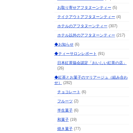
お取り寄せアフタヌーンティー
(5)
テイクアウトアフタヌーンティー
(4)
ホテルのアフタヌーンティー
(307)
ホテル以外のアフタヌーンティー
(217)
◆お知らせ
(6)
◆ティーサロンレポート
(91)
日本紅茶協会認定「おいしい紅茶の店」
(26)
◆紅茶とお菓子のマリアージュ（組み合わ
せ）
(282)
チョコレート
(6)
フルーツ
(2)
半生菓子
(6)
和菓子
(19)
焼き菓子
(77)