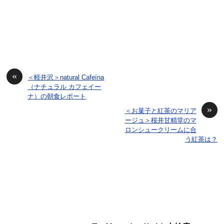
«
＜軽井沢＞natural Cafeína
（ナチュラル カフェイー
ナ）の朝食レポート
»
＜お菓子と紅茶のマリア
ージュ＞桜井甘精堂のマ
ロンシュークリームに合
う紅茶は？