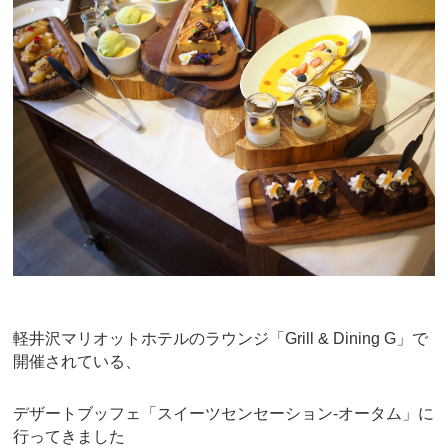
e
er
e
b
st
o
o
k
軽井沢マリオットホテルのラウンジ「Grill & Dining G」で
開催されている、
デザートブッフェ「スイーツセンセーション-オータム」に
行ってきました