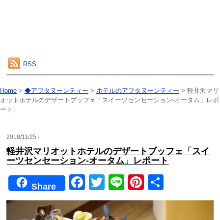
RSS
Home
>
◆アフタヌーンティー
>
ホテルのアフタヌーンティー
>
軽井沢マリ
オットホテルのデザートブッフェ「スイーツセンセーション-オータム」レポ
ート
2018/11/25
/
軽井沢マリオットホテルのデザートブッフェ「スイ
ーツセンセーション-オータム」レポート
F
T
Li
Pi
共
Share
a
wi
n
nt
有
c
tt
e
er