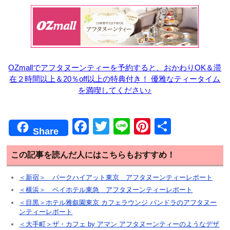
OZmallでアフタヌーンティーを予約すると、おかわりOK＆滞
在２時間以上＆20％off以上の特典付き！ 優雅なティータイム
を満喫してください♪
F
T
Li
Pi
共
Share
a
wi
n
nt
有
c
tt
e
er
この記事を読んだ人にはこちらもおすすめ！
e
er
e
＜新宿＞ パークハイアット東京 アフタヌーンティーレポート
b
st
＜横浜＞ ベイホテル東急 アフタヌーンティーレポート
＜目黒＞ホテル雅叙園東京 カフェラウンジ パンドラのアフタヌー
o
ンティーレポート
o
＜大手町＞ザ・カフェ by アマン アフタヌーンティーのようなデザ