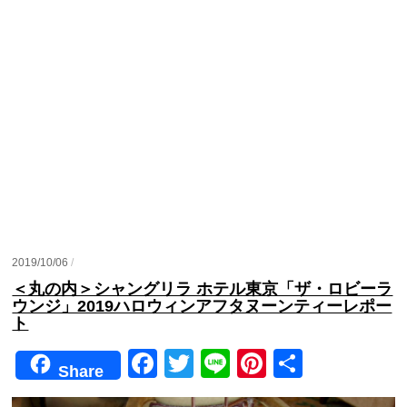
2019/10/06
/
＜丸の内＞シャングリラ ホテル東京「ザ・ロビーラ
ウンジ」2019ハロウィンアフタヌーンティーレポー
ト
F
T
Li
Pi
共
Share
a
wi
n
nt
有