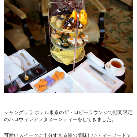
c
tt
e
er
e
er
e
b
st
o
o
k
シャングリラ ホテル東京のザ・ロビーラウンジで期間限定
のハロウィンアフタヌーンティーをしてきました。
可愛いスイーツに十分すぎる量の美味しいティーフードで