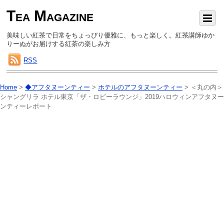
Tea Magazine
美味しい紅茶で日常をちょっぴり優雅に、もっと楽しく。紅茶講師ゆか
りーぬがお届けする紅茶の楽しみ方
RSS
Home
>
◆アフタヌーンティー
>
ホテルのアフタヌーンティー
>
＜丸の内＞
シャングリラ ホテル東京「ザ・ロビーラウンジ」2019ハロウィンアフタヌー
ンティーレポート