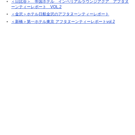
＜日比谷＞ 帝国ホテル インペリアルラウンジアクア アフタヌ
o
ーンティーレポート VOL.2
o
＜金沢＞ホテル日航金沢のアフタヌーンティーレポート
＜新橋＞第一ホテル東京 アフタヌーンティーレポートvol.2
k