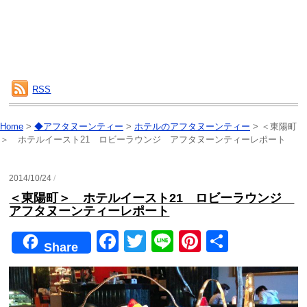
RSS
Home
>
◆アフタヌーンティー
>
ホテルのアフタヌーンティー
>
＜東陽町
＞ ホテルイースト21 ロビーラウンジ アフタヌーンティーレポート
2014/10/24
/
＜東陽町＞ ホテルイースト21 ロビーラウンジ
アフタヌーンティーレポート
F
T
Li
Pi
共
Share
a
wi
n
nt
有
c
tt
e
er
e
er
e