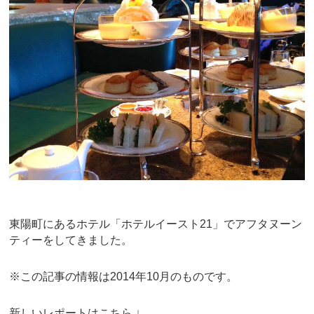
b
st
o
o
k
東陽町にあるホテル「ホテルイースト21」でアフタヌーン
ティーをしてきました。
※この記事の情報は2014年10月のものです。
新しいレポートはこちら ↓