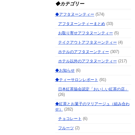
◆カテゴリー
◆アフタヌーンティー
(574)
アフタヌーンティーまとめ
(33)
お取り寄せアフタヌーンティー
(5)
テイクアウトアフタヌーンティー
(4)
ホテルのアフタヌーンティー
(307)
ホテル以外のアフタヌーンティー
(217)
◆お知らせ
(6)
◆ティーサロンレポート
(91)
日本紅茶協会認定「おいしい紅茶の店」
(26)
◆紅茶とお菓子のマリアージュ（組み合わ
せ）
(282)
チョコレート
(6)
フルーツ
(2)