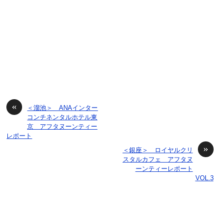
«
＜溜池＞ ANAインター
コンチネンタルホテル東
京 アフタヌーンティー
レポート
»
＜銀座＞ ロイヤルクリ
スタルカフェ アフタヌ
ーンティーレポート
VOL.3