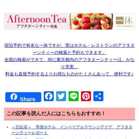
宿泊予約で有名な一休ですが、実はホテル・レストランのアフタヌ
ーンティーの検索と予約もできます。
全国の検索ができて、特に東京都内のアフタヌーンティーは、かな
り充実。
料金も直接予約するよりお得なものがたくさんあって、便利です♪
F
T
Li
Pi
共
Share
a
wi
n
nt
有
c
tt
e
er
この記事を読んだ人にはこちらもおすすめ！
e
er
e
＜日比谷＞ 帝国ホテル インペリアルラウンジアクア アフタヌ
ーンティーレポート
b
st