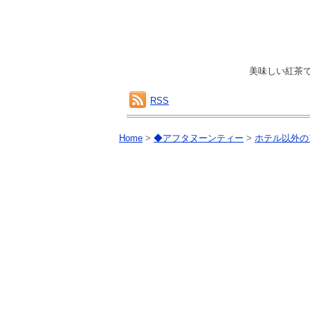
美味しい紅茶
RSS
Home
>
◆アフタヌーンティー
>
ホテル以外の