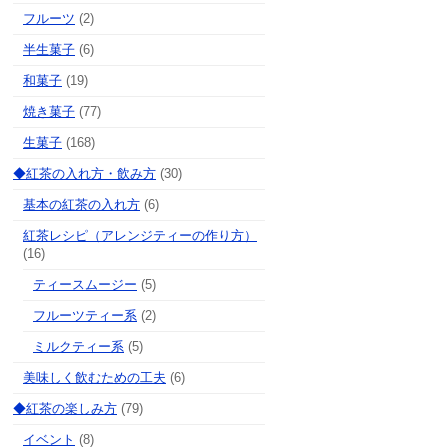
フルーツ
(2)
半生菓子
(6)
和菓子
(19)
焼き菓子
(77)
生菓子
(168)
◆紅茶の入れ方・飲み方
(30)
基本の紅茶の入れ方
(6)
紅茶レシピ（アレンジティーの作り方）
(16)
ティースムージー
(5)
フルーツティー系
(2)
ミルクティー系
(5)
美味しく飲むための工夫
(6)
◆紅茶の楽しみ方
(79)
イベント
(8)