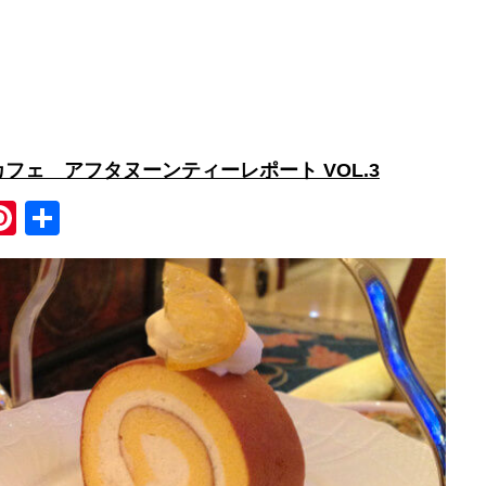
フェ アフタヌーンティーレポート VOL.3
Pi
共
nt
有
er
e
st