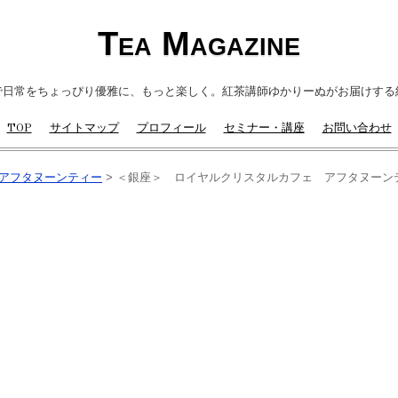
Tea Magazine
で日常をちょっぴり優雅に、もっと楽しく。紅茶講師ゆかりーぬがお届けする
TOP
サイトマップ
プロフィール
セミナー・講座
お問い合わせ
アフタヌーンティー
>
＜銀座＞ ロイヤルクリスタルカフェ アフタヌーンティ