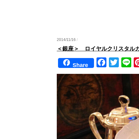
2014/11/16
/
＜銀座＞ ロイヤルクリスタルカ
F
T
Li
Share
a
wi
n
c
tt
e
e
er
b
o
o
k