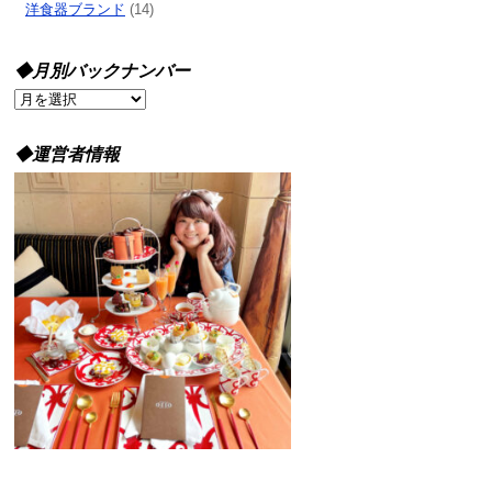
洋食器ブランド
(14)
◆月別バックナンバー
◆
月
別
◆運営者情報
バ
ッ
ク
ナ
ン
バ
ー