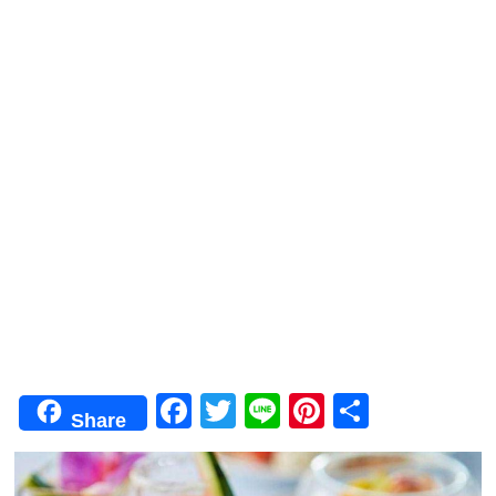
F
T
Li
Pi
共
Share
a
wi
n
nt
有
c
tt
e
er