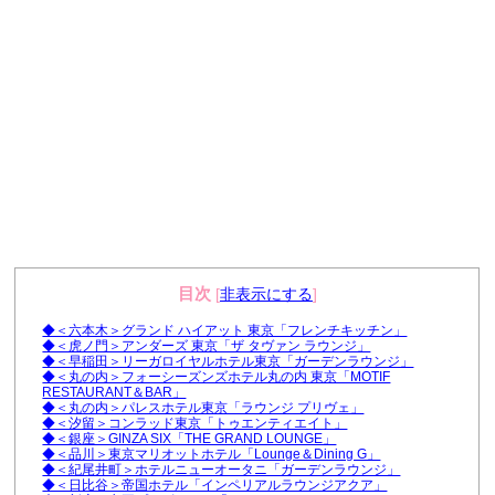
目次
[
非表示にする
]
◆＜六本木＞グランド ハイアット 東京「フレンチキッチン」
◆＜虎ノ門＞アンダーズ 東京「ザ タヴァン ラウンジ」
◆＜早稲田＞リーガロイヤルホテル東京「ガーデンラウンジ」
◆＜丸の内＞フォーシーズンズホテル丸の内 東京「MOTIF
RESTAURANT＆BAR」
◆＜丸の内＞パレスホテル東京「ラウンジ プリヴェ」
◆＜汐留＞コンラッド東京「トゥエンティエイト」
◆＜銀座＞GINZA SIX「THE GRAND LOUNGE」
◆＜品川＞東京マリオットホテル「Lounge＆Dining G」
◆＜紀尾井町＞ホテルニューオータニ「ガーデンラウンジ」
◆＜日比谷＞帝国ホテル「インペリアルラウンジアクア」