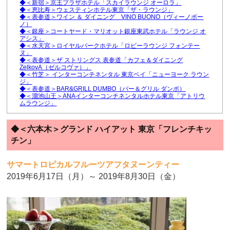
◆＜新宿＞京王プラザホテル「スカイラウンジ オーロラ」
◆＜恵比寿＞ウェスティンホテル東京「ザ・ラウンジ」
◆＜表参道＞ワイン ＆ ダイニング VINO BUONO（ヴィーノボー
ノ）
◆＜銀座＞コートヤード・マリオット銀座東武ホテル「ラウンジ オ
アシス」
◆＜水天宮＞ロイヤルパークホテル「ロビーラウンジ フォンテー
ヌ」
◆＜表参道＞ザ ストリングス 表参道「カフェ＆ダイニング
ZelkovA（ゼルコヴァ）」
◆＜竹芝＞ インターコンチネンタル 東京ベイ「ニューヨーク ラウン
ジ」
◆＜表参道＞BAR&GRILL DUMBO（バー＆グリル ダンボ）
◆＜溜池山王＞ANAインターコンチネンタルホテル東京「アトリウ
ムラウンジ」
◆＜六本木＞グランド ハイアット 東京「フレンチキッ
チン」
サマートロピカルフルーツアフタヌーンティー
2019年6月17日（月）～ 2019年8月30日（金）