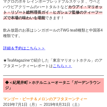
マグロのポキ レインボーブレッドブルスケッタ 、ウベと
ハウピアクリームのハートタルトなど
カウアイ・マリオッ
ト・リゾート総料理長ガイ・ヒガシェフ監修のティーフー
ズで本場の味わいを堪能
できます！
飲み放題のお茶はシンガポールのTWG tea8種類と中国茶4
種類です。
詳細＆予約はこちら＞＞
★TeaMagazineで紹介した「東京マリオットホテル」のア
フタヌーンティーレポートは
こちら＞＞
◆＜紀尾井町＞ホテルニューオータニ「ガーデンラウン
ジ」
マンゴー・ピーチ＆メロンのアフタヌーンティー
2019年7月1日（月）～ 2019年8月31日（土）