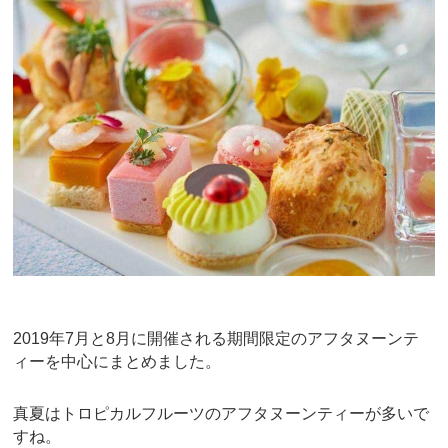
e
er
e
b
st
o
o
k
2019年7月と8月に開催される期間限定のアフタヌーンテ
ィーを中心にまとめました。
真夏はトロピカルフルーツのアフタヌーンティーが多いで
すね。