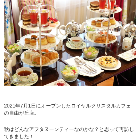
e
er
e
b
st
o
o
k
2021年7月1日にオープンしたロイヤルクリスタルカフェ
の自由が丘店。
秋はどんなアフタヌーンティーなのかな？と思って再訪し
てきました！