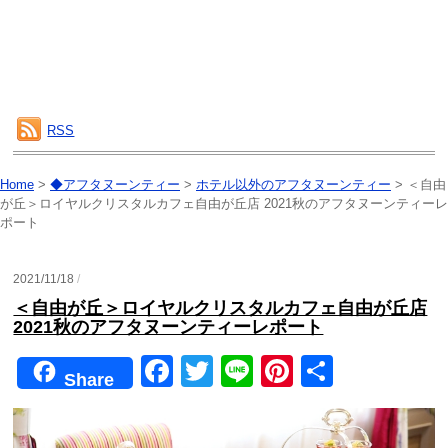
RSS
Home
>
◆アフタヌーンティー
>
ホテル以外のアフタヌーンティー
>
＜自由
が丘＞ロイヤルクリスタルカフェ自由が丘店 2021秋のアフタヌーンティーレ
ポート
2021/11/18
/
＜自由が丘＞ロイヤルクリスタルカフェ自由が丘店
2021秋のアフタヌーンティーレポート
F
T
Li
Pi
共
Share
a
wi
n
nt
有
c
tt
e
er