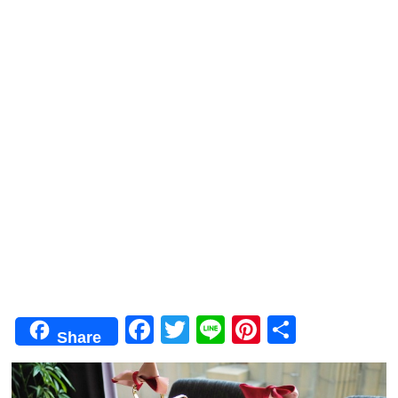
F
T
Li
Pi
共
Share
a
wi
n
nt
有
c
tt
e
er