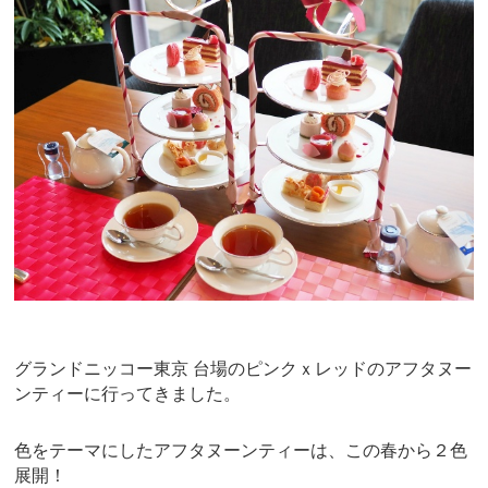
e
er
e
b
st
o
o
k
グランドニッコー東京 台場のピンクｘレッドのアフタヌー
ンティーに行ってきました。
色をテーマにしたアフタヌーンティーは、この春から２色
展開！