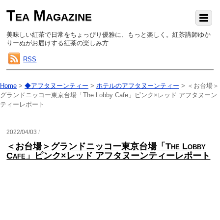
Tea Magazine
美味しい紅茶で日常をちょっぴり優雅に、もっと楽しく。紅茶講師ゆか
りーぬがお届けする紅茶の楽しみ方
RSS
Home
>
◆アフタヌーンティー
>
ホテルのアフタヌーンティー
>
＜お台場＞
グランドニッコー東京台場「The Lobby Cafe」ピンク×レッド アフタヌーン
ティーレポート
2022/04/03
/
＜お台場＞グランドニッコー東京台場「The Lobby
Cafe」ピンク×レッド アフタヌーンティーレポート