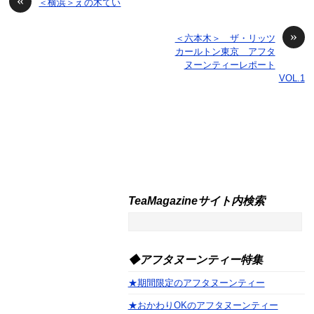
＜横浜＞えの木てい
»
＜六本木＞ ザ・リッツ
カールトン東京 アフタ
ヌーンティーレポート
VOL.1
TeaMagazineサイト内検索
◆アフタヌーンティー特集
★期間限定のアフタヌーンティー
★おかわりOKのアフタヌーンティー