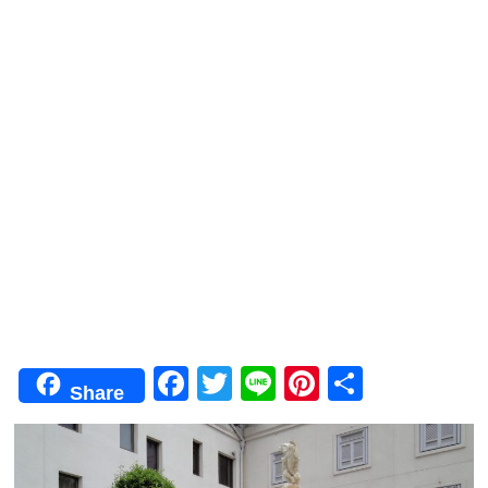
F
T
Li
Pi
共
Share
a
wi
n
nt
有
c
tt
e
er
e
er
e