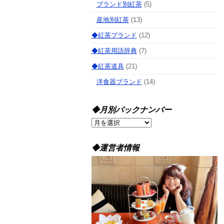
ブランド別紅茶
(5)
産地別紅茶
(13)
◆紅茶ブランド
(12)
◆紅茶用語辞典
(7)
◆紅茶道具
(21)
洋食器ブランド
(14)
◆月別バックナンバー
◆
月
別
◆運営者情報
バ
ッ
ク
ナ
ン
バ
ー