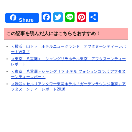
F
T
Li
Pi
共
Share
a
wi
n
nt
有
c
tt
e
er
この記事を読んだ人にはこちらもおすすめ！
e
er
e
＜横浜 山下＞ ホテルニューグランド アフタヌーンティーレポ
ートVOL.2
b
st
＜東京 八重洲＞ シャングリラホテル東京 アフタヌーンティー
o
レポート
o
＜東京 八重洲＞シャングリラ ホテル フォションコラボ アフタヌ
ーンティーレポート
k
＜渋谷＞セルリアンタワー東急ホテル「ガーデンラウンジ坐忘」ア
フタヌーンティーレポート2018