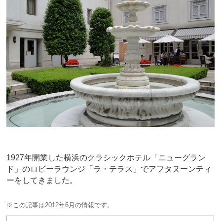
b
st
o
o
k
1927年開業した横浜のクラシックホテル「ニューグラン
ド」のロビーラウンジ「ラ・テラス」でアフタヌーンティ
ーをしてきました。
※この記事は2012年6月の情報です。