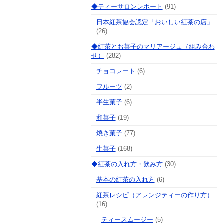
◆ティーサロンレポート
(91)
日本紅茶協会認定「おいしい紅茶の店」
(26)
◆紅茶とお菓子のマリアージュ（組み合わ
せ）
(282)
チョコレート
(6)
フルーツ
(2)
半生菓子
(6)
和菓子
(19)
焼き菓子
(77)
生菓子
(168)
◆紅茶の入れ方・飲み方
(30)
基本の紅茶の入れ方
(6)
紅茶レシピ（アレンジティーの作り方）
(16)
ティースムージー
(5)