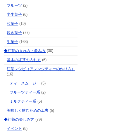
フルーツ
(2)
半生菓子
(6)
和菓子
(19)
焼き菓子
(77)
生菓子
(168)
◆紅茶の入れ方・飲み方
(30)
基本の紅茶の入れ方
(6)
紅茶レシピ（アレンジティーの作り方）
(16)
ティースムージー
(5)
フルーツティー系
(2)
ミルクティー系
(5)
美味しく飲むための工夫
(6)
◆紅茶の楽しみ方
(79)
イベント
(8)