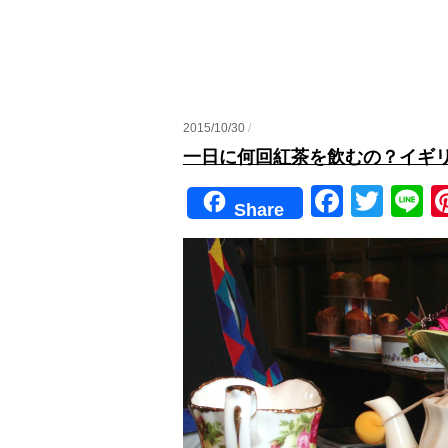
2015/10/30
/
一日に何回紅茶を飲むの？イギ
F
T
Li
Share
a
wi
n
c
tt
e
e
er
b
o
o
k