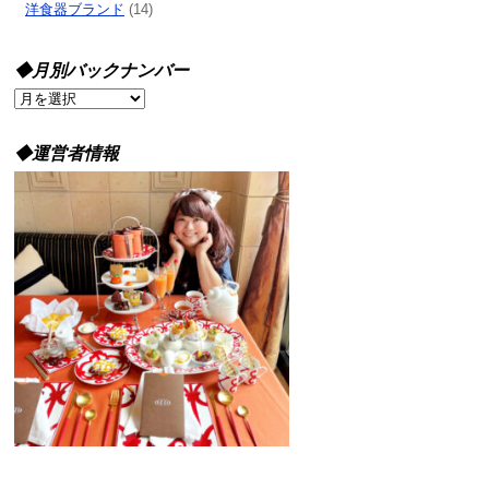
洋食器ブランド
(14)
◆月別バックナンバー
◆
月
別
◆運営者情報
バ
ッ
ク
ナ
ン
バ
ー