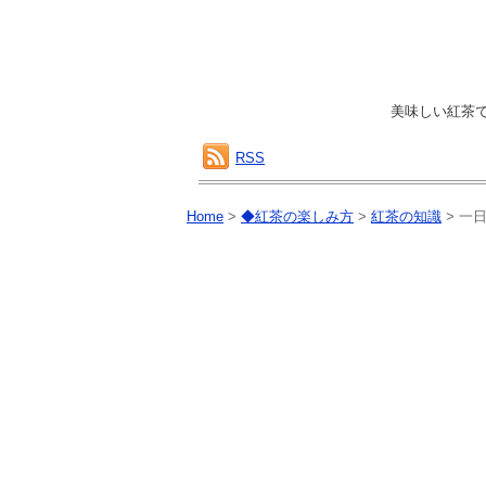
美味しい紅茶
RSS
Home
>
◆紅茶の楽しみ方
>
紅茶の知識
>
一