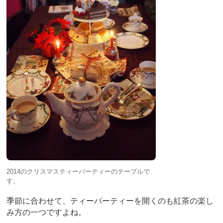
b
st
o
o
k
2014のクリスマスティーパーティーのテーブルで
す。
季節に合わせて、ティーパーティーを開くのも紅茶の楽し
み方の一つですよね。