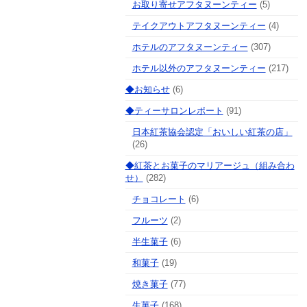
お取り寄せアフタヌーンティー
(5)
テイクアウトアフタヌーンティー
(4)
ホテルのアフタヌーンティー
(307)
ホテル以外のアフタヌーンティー
(217)
◆お知らせ
(6)
◆ティーサロンレポート
(91)
日本紅茶協会認定「おいしい紅茶の店」
(26)
◆紅茶とお菓子のマリアージュ（組み合わ
せ）
(282)
チョコレート
(6)
フルーツ
(2)
半生菓子
(6)
和菓子
(19)
焼き菓子
(77)
生菓子
(168)