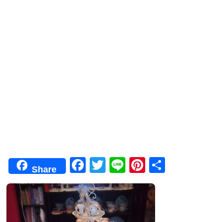
F
T
Li
Pi
共
Share
a
wi
n
nt
有
c
tt
e
er
e
er
e