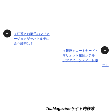
«
＜紅茶とお菓子のマリア
ージュ＞ザッハトルテに
合う紅茶は？
»
＜銀座＞コートヤード・
マリオット銀座ホテル
アフタヌーンティーレポ
ート
TeaMagazineサイト内検索