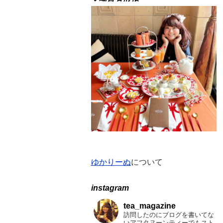
バ
ッ
ク
ナ
ン
バ
ー
ゆかりーぬ
について
instagram
tea_magazine
訪問したのにブログを書いてな
いアフタヌーンティーでもスト