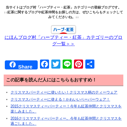
当サイトはブログ村「ハーブティー・紅茶」カテゴリーの登録ブログです。
↓↓紅茶に関するブログや紅茶仲間をお探しの方は、ぜひこちらもチェックして
みてくださいね。↓↓
にほんブログ村「ハーブティー・紅茶」カテゴリーのブロ
グ一覧＞＞
F
T
Li
Pi
共
Share
a
wi
n
nt
有
c
tt
e
er
この記事を読んだ人にはこちらもおすすめ！
e
er
e
クリスマスパーティーに使いたい！クリスマス柄のティーウェア
b
st
クリスマスパーティーに使える！かわいいペーパーウェア！
2015クリスマスティーパーティー！今年も紅茶仲間とクリスマスを
o
楽しみました。
o
2016クリスマスティーパーティー。今年も紅茶仲間とクリスマスを
過ごしました。