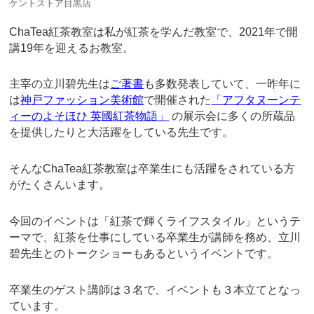
ケントストア目黒店
ChaTea紅茶教室は私が紅茶を学んだ教室で、2021年で開
講19年を迎えるお教室。
主宰の立川碧先生は
ご著書
も多数発表していて、一昨年に
は
神戸ファッション美術館
で開催された
「アフタヌーンテ
ィーのよそほひ 英國紅茶物語」
の展示会に多くの所蔵品
を提供したりと大活躍をしている先生です。
そんなChaTea紅茶教室は卒業生にも活躍をされている方
がたくさんいます。
今回のイベントは「紅茶で輝くライフスタイル」というテ
ーマで、紅茶を仕事にしている卒業生が講師を務め、立川
碧先生とのトークショーもあるというイベントです。
卒業生のゲスト講師は３名で、イベントも３本立てとなっ
ています。