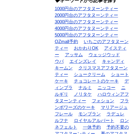
◆キーワードから記事を探す
1000円台のアフタヌーンティー
2000円台のアフタヌーンティー
3000円台のアフタヌーンティー
4000円台のアフタヌーンティー
5000円台のアフタヌーンティー
OZmall予約
いちごのアフタヌーン
ティー
おかわりOK
アイスティ
ー
アッサム
ウェッジウッド
ウバ
エインズレイ
キャンディ
キームン
クリスマスアフタヌーン
ティー
シュークリーム
ショート
ケーキ
チョコレートのケーキ
デ
ィンブラ
ナルミ
ニッコー
ニ
ルギリ
ノリタケ
ハロウィンアフ
タヌーンティー
フォション
フラ
ンボワーズのケーキ
マリアージュ
フレール
モンブラン
ラデュレ
ルフナ
ロイヤルアルバート
ロン
ネフェルト
一休予約
予約不要の
アフタヌーンティー
夏のアフタヌ