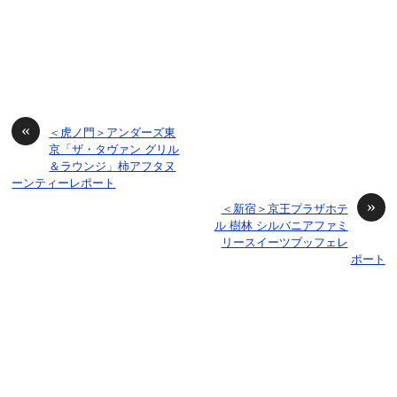
«
＜虎ノ門＞アンダーズ東
京「ザ・タヴァン グリル
＆ラウンジ」柿アフタヌ
ーンティーレポート
»
＜新宿＞京王プラザホテ
ル 樹林 シルバニアファミ
リースイーツブッフェレ
ポート