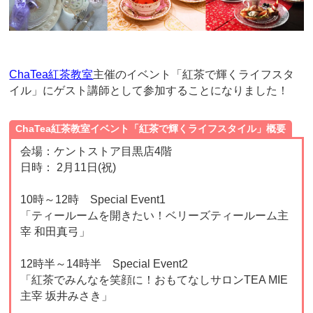
o
o
k
ChaTea紅茶教室
主催のイベント「紅茶で輝くライフスタ
イル」にゲスト講師として参加することになりました！
ChaTea紅茶教室イベント「紅茶で輝くライフスタイル」概要
会場：ケントストア目黒店4階
日時： 2月11日(祝)
10時～12時 Special Event1
「ティールームを開きたい！ベリーズティールーム主
宰 和田真弓」
12時半～14時半 Special Event2
「紅茶でみんなを笑顔に！おもてなしサロンTEA MIE
主宰 坂井みさき」