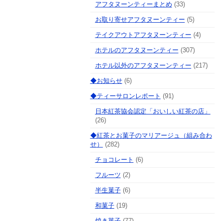
アフタヌーンティーまとめ
(33)
お取り寄せアフタヌーンティー
(5)
テイクアウトアフタヌーンティー
(4)
ホテルのアフタヌーンティー
(307)
ホテル以外のアフタヌーンティー
(217)
◆お知らせ
(6)
◆ティーサロンレポート
(91)
日本紅茶協会認定「おいしい紅茶の店」
(26)
◆紅茶とお菓子のマリアージュ（組み合わ
せ）
(282)
チョコレート
(6)
フルーツ
(2)
半生菓子
(6)
和菓子
(19)
焼き菓子
(77)