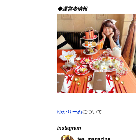
別
◆運営者情報
バ
ッ
ク
ナ
ン
バ
ー
ゆかりーぬ
について
instagram
tea_magazine