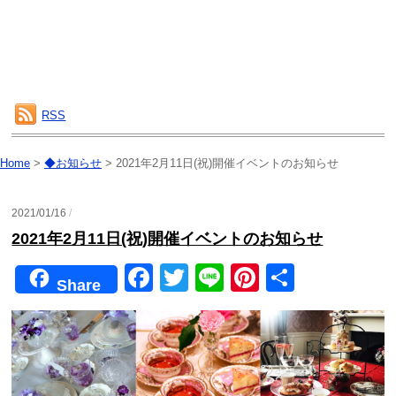
RSS
Home
>
◆お知らせ
>
2021年2月11日(祝)開催イベントのお知らせ
2021/01/16
/
2021年2月11日(祝)開催イベントのお知らせ
F
T
Li
Pi
共
Share
a
wi
n
nt
有
c
tt
e
er
e
er
e
b
st