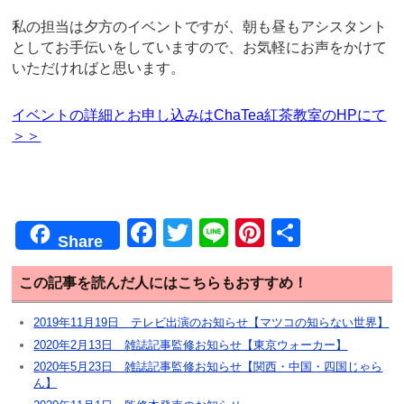
私の担当は夕方のイベントですが、朝も昼もアシスタント
としてお手伝いをしていますので、お気軽にお声をかけて
いただければと思います。
イベントの詳細とお申し込みはChaTea紅茶教室のHPにて
＞＞
F
T
Li
Pi
共
Share
a
wi
n
nt
有
c
tt
e
er
この記事を読んだ人にはこちらもおすすめ！
e
er
e
2019年11月19日 テレビ出演のお知らせ【マツコの知らない世界】
b
st
2020年2月13日 雑誌記事監修お知らせ【東京ウォーカー】
2020年5月23日 雑誌記事監修お知らせ【関西・中国・四国じゃら
o
ん】