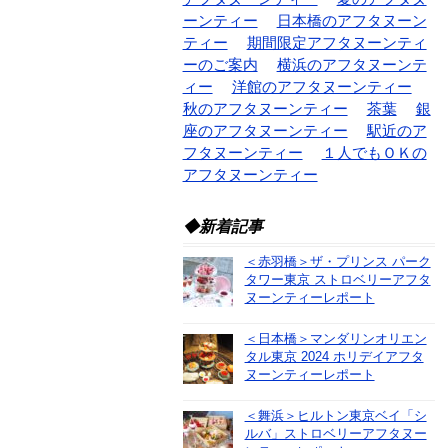
ーンティー
日本橋のアフタヌーン
ティー
期間限定アフタヌーンティ
ーのご案内
横浜のアフタヌーンテ
ィー
洋館のアフタヌーンティー
秋のアフタヌーンティー
茶葉
銀
座のアフタヌーンティー
駅近のア
フタヌーンティー
１人でもＯＫの
アフタヌーンティー
◆新着記事
＜赤羽橋＞ザ・プリンス パーク
タワー東京 ストロベリーアフタ
ヌーンティーレポート
＜日本橋＞マンダリンオリエン
タル東京 2024 ホリデイアフタ
ヌーンティーレポート
＜舞浜＞ヒルトン東京ベイ「シ
ルバ」ストロベリーアフタヌー