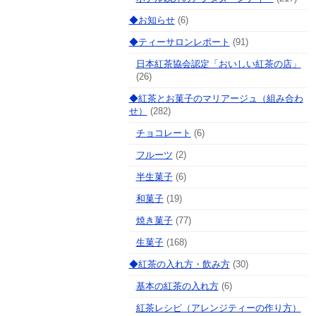
◆お知らせ
(6)
◆ティーサロンレポート
(91)
日本紅茶協会認定「おいしい紅茶の店」
(26)
◆紅茶とお菓子のマリアージュ（組み合わ
せ）
(282)
チョコレート
(6)
フルーツ
(2)
半生菓子
(6)
和菓子
(19)
焼き菓子
(77)
生菓子
(168)
◆紅茶の入れ方・飲み方
(30)
基本の紅茶の入れ方
(6)
紅茶レシピ（アレンジティーの作り方）