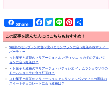
F
T
Li
Pi
共
Share
a
wi
n
nt
有
c
tt
e
er
この記事を読んだ人にはこちらもおすすめ！
e
er
e
9種類のモンブランの食べ比べとモンブランに合う紅茶を探すティー
パーティー
b
st
＜お菓子と紅茶のマリアージュ＞ル パティシエ タカギのアルパジ
o
ョンに合う紅茶は？
o
＜お菓子と紅茶のマリアージュ＞パティシエ イナムラショウゾウの
ドームショコラに合う紅茶は？
k
＜お菓子と紅茶のマリアージュ＞アンリシャルパンティエの黒猫の
スイートチョコレートに合う紅茶は？