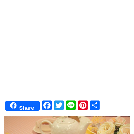
F
T
Li
Pi
共
Share
a
wi
n
nt
有
c
tt
e
er
e
er
e