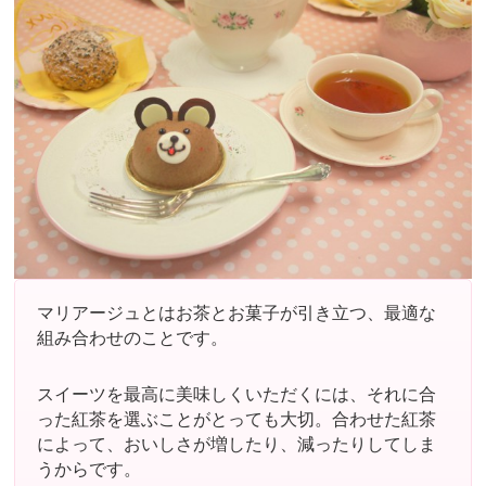
b
st
o
o
k
マリアージュとはお茶とお菓子が引き立つ、最適な
組み合わせのことです。
スイーツを最高に美味しくいただくには、それに合
った紅茶を選ぶことがとっても大切。合わせた紅茶
によって、おいしさが増したり、減ったりしてしま
うからです。