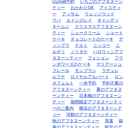
OZmall予約
いちごのアフタヌーン
ティー
おかわりOK
アイスティ
ー
アッサム
ウェッジウッド
ウバ
エインズレイ
キャンディ
キームン
クリスマスアフタヌーン
ティー
シュークリーム
ショート
ケーキ
チョコレートのケーキ
デ
ィンブラ
ナルミ
ニッコー
ニ
ルギリ
ノリタケ
ハロウィンアフ
タヌーンティー
フォション
フラ
ンボワーズのケーキ
マリアージュ
フレール
モンブラン
ラデュレ
ルフナ
ロイヤルアルバート
ロン
ネフェルト
一休予約
予約不要の
アフタヌーンティー
夏のアフタヌ
ーンティー
日本橋のアフタヌーン
ティー
期間限定アフタヌーンティ
ーのご案内
横浜のアフタヌーンテ
ィー
洋館のアフタヌーンティー
秋のアフタヌーンティー
茶葉
銀
座のアフタヌーンティー
駅近のア