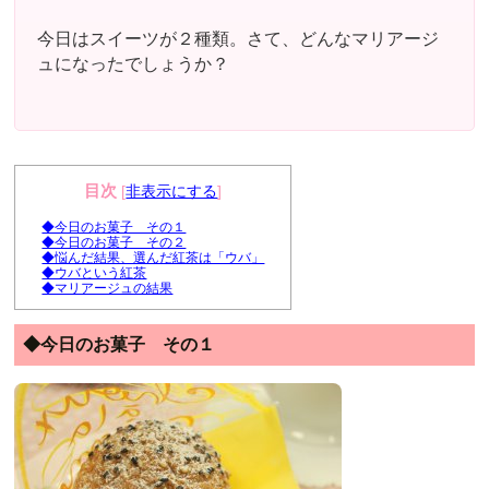
今日はスイーツが２種類。さて、どんなマリアージ
ュになったでしょうか？
目次
[
非表示にする
]
◆今日のお菓子 その１
◆今日のお菓子 その２
◆悩んだ結果、選んだ紅茶は「ウバ」
◆ウバという紅茶
◆マリアージュの結果
◆今日のお菓子 その１