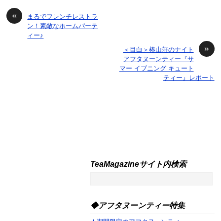
«
まるでフレンチレストラ
ン！素敵なホームパーテ
ィー♪
»
＜目白＞椿山荘のナイト
アフタヌーンティー『サ
マー イブニング キュート
ティー』レポート
TeaMagazineサイト内検索
◆アフタヌーンティー特集