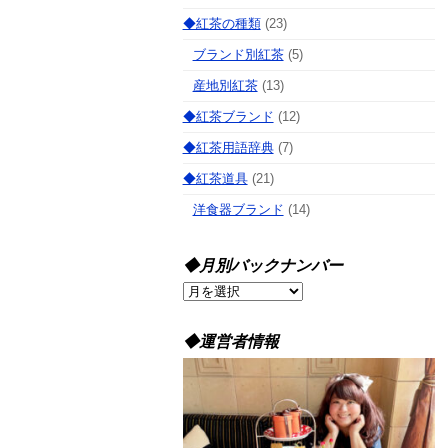
◆紅茶の種類
(23)
ブランド別紅茶
(5)
産地別紅茶
(13)
◆紅茶ブランド
(12)
◆紅茶用語辞典
(7)
◆紅茶道具
(21)
洋食器ブランド
(14)
◆月別バックナンバー
◆
月
別
◆運営者情報
バ
ッ
ク
ナ
ン
バ