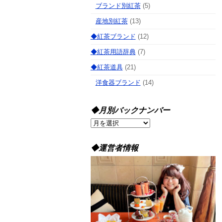
ブランド別紅茶
(5)
産地別紅茶
(13)
◆紅茶ブランド
(12)
◆紅茶用語辞典
(7)
◆紅茶道具
(21)
洋食器ブランド
(14)
◆月別バックナンバー
◆
月
別
◆運営者情報
バ
ッ
ク
ナ
ン
バ
ー