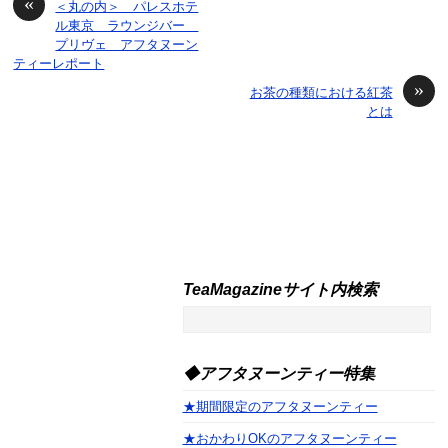
«
＜丸の内＞ パレスホテ
ル東京 ラウンジバー
プリヴェ アフタヌーン
ティーレポート
»
お茶の種類における紅茶
とは
TeaMagazineサイト内検索
◆アフタヌーンティー特集
★期間限定のアフタヌーンティー
★おかわりOKのアフタヌーンティー