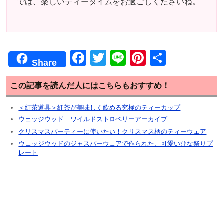
では、楽しいティータイムをお過ごしくださいね。
F
T
Li
Pi
共
Share
a
wi
n
nt
有
c
tt
e
er
この記事を読んだ人にはこちらもおすすめ！
e
er
e
＜紅茶道具＞紅茶が美味しく飲める究極のティーカップ
b
st
ウェッジウッド ワイルドストロベリーアーカイブ
クリスマスパーティーに使いたい！クリスマス柄のティーウェア
o
ウェッジウッドのジャスパーウェアで作られた、可愛いひな祭りプ
o
レート
k