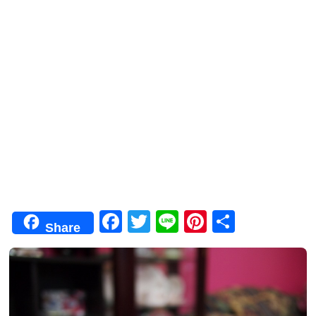
F
T
Li
Pi
共
Share
a
wi
n
nt
有
c
tt
e
er
e
er
e
b
st