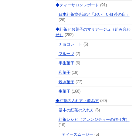
◆ティーサロンレポート
(91)
日本紅茶協会認定「おいしい紅茶の店」
(26)
◆紅茶とお菓子のマリアージュ（組み合わ
せ）
(282)
チョコレート
(6)
フルーツ
(2)
半生菓子
(6)
和菓子
(19)
焼き菓子
(77)
生菓子
(168)
◆紅茶の入れ方・飲み方
(30)
基本の紅茶の入れ方
(6)
紅茶レシピ（アレンジティーの作り方）
(16)
ティースムージー
(5)