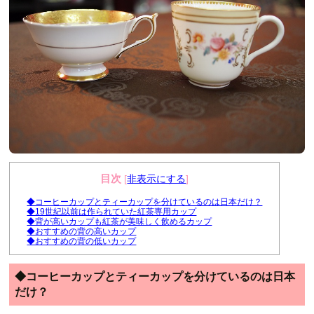
o
o
k
目次
[
非表示にする
]
◆コーヒーカップとティーカップを分けているのは日本だけ？
◆19世紀以前は作られていた紅茶専用カップ
◆背が高いカップも紅茶が美味しく飲めるカップ
◆おすすめの背の高いカップ
◆おすすめの背の低いカップ
◆コーヒーカップとティーカップを分けているのは日本
だけ？