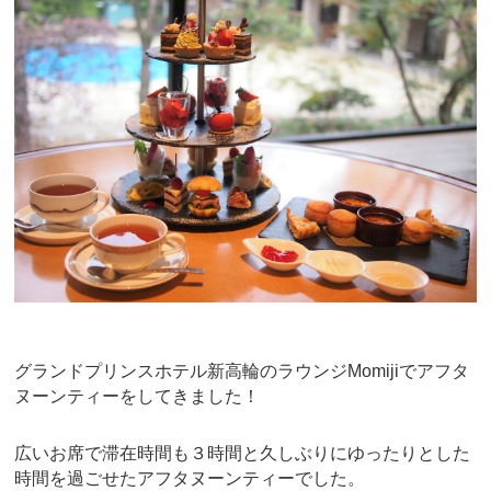
e
er
e
b
st
o
o
k
グランドプリンスホテル新高輪のラウンジMomijiでアフタ
ヌーンティーをしてきました！
広いお席で滞在時間も３時間と久しぶりにゆったりとした
時間を過ごせたアフタヌーンティーでした。