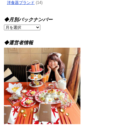
洋食器ブランド
(14)
◆月別バックナンバー
◆
月
別
◆運営者情報
バ
ッ
ク
ナ
ン
バ
ー