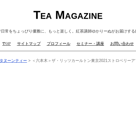
Tea Magazine
で日常をちょっぴり優雅に、もっと楽しく。紅茶講師ゆかりーぬがお届けする
TOP
サイトマップ
プロフィール
セミナー・講座
お問い合わせ
タヌーンティー
>
＜六本木＞ザ・リッツカールトン東京2021ストロベリー