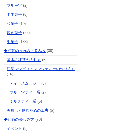
フルーツ
(2)
半生菓子
(6)
和菓子
(19)
焼き菓子
(77)
生菓子
(168)
◆紅茶の入れ方・飲み方
(30)
基本の紅茶の入れ方
(6)
紅茶レシピ（アレンジティーの作り方）
(16)
ティースムージー
(5)
フルーツティー系
(2)
ミルクティー系
(5)
美味しく飲むための工夫
(6)
◆紅茶の楽しみ方
(79)
イベント
(8)