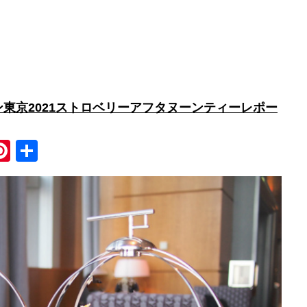
東京2021ストロベリーアフタヌーンティーレポー
Pi
共
nt
有
er
e
st