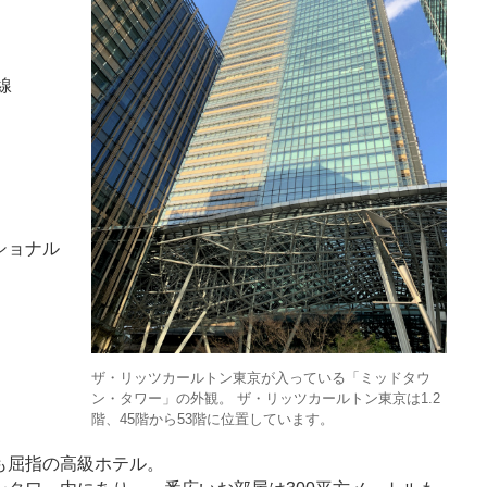
線
ショナル
ザ・リッツカールトン東京が入っている「ミッドタウ
ン・タワー」の外観。 ザ・リッツカールトン東京は1.2
階、45階から53階に位置しています。
も屈指の高級ホテル。