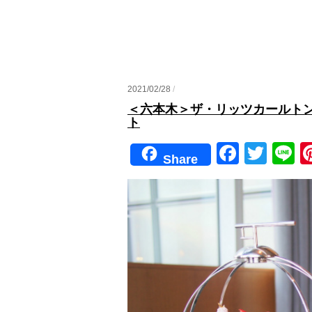
2021/02/28
/
＜六本木＞ザ・リッツカールトン
ト
F
T
Li
Share
a
wi
n
c
tt
e
e
er
b
o
o
k