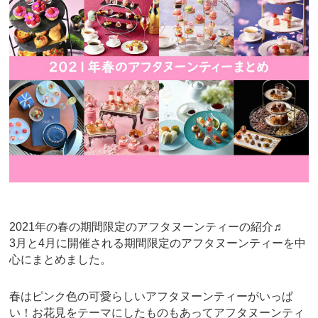
b
st
o
o
k
2021年の春の期間限定のアフタヌーンティーの紹介♬
3月と4月に開催される期間限定のアフタヌーンティーを中
心にまとめました。
春はピンク色の可愛らしいアフタヌーンティーがいっぱ
い！お花見をテーマにしたものもあってアフタヌーンティ