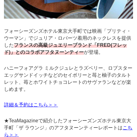
フォーシーズンズホテル東京大手町では映画「プリティ・
ウーマン」でジュリア・ロバーツ着用のネックレスを提供
した
フランスの高級ジュエリーブランド「FRED(フレッ
ド)」とのコラボアフタヌーンティー
が登場。
ハニーフォアグラ ミルクジュレとラズベリー、ロブスター
エッグサンドイッチなどのセイボリーと苺と柚子のタルト
レット、苺とホワイトチョコレートのサヴァランなどが楽
しめます。
詳細＆予約はこちら＞＞
★TeaMagazineで紹介したフォーシーズンズホテル東京大
手町「ザ ラウンジ」のアフタヌーンティーレポートは
こち
ら＞＞