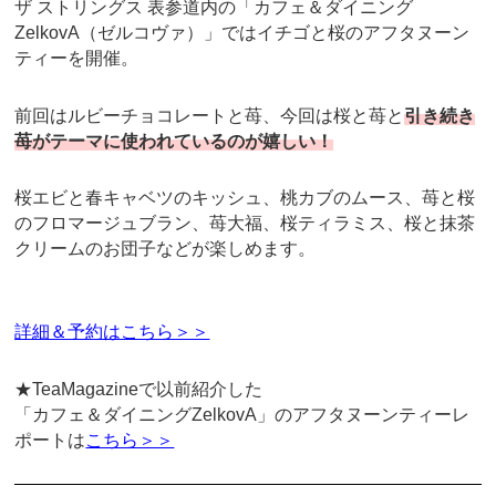
ザ ストリングス 表参道内の「カフェ＆ダイニング
ZelkovA（ゼルコヴァ）」ではイチゴと桜のアフタヌーン
ティーを開催。
前回はルビーチョコレートと苺、今回は桜と苺と
引き続き
苺がテーマに使われているのが嬉しい！
桜エビと春キャベツのキッシュ、桃カブのムース、苺と桜
のフロマージュブラン、苺大福、桜ティラミス、桜と抹茶
クリームのお団子などが楽しめます。
詳細＆予約はこちら＞＞
★TeaMagazineで以前紹介した
「カフェ＆ダイニングZelkovA」のアフタヌーンティーレ
ポートは
こちら＞＞