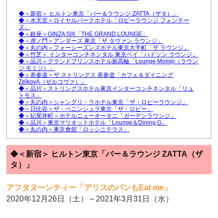
◆＜新宿＞ ヒルトン東京「バー＆ラウンジ ZATTA（ザタ）」
◆＜水天宮＞ロイヤルパークホテル「ロビーラウンジ フォンテー
ヌ」
◆＜銀座＞GINZA SIX「THE GRAND LOUNGE」
◆＜虎ノ門＞アンダーズ 東京「ザ タヴァン ラウンジ」
◆＜丸の内＞フォーシーズンズホテル東京大手町「ザ ラウンジ」
◆＜竹芝＞ インターコンチネンタル 東京ベイ「ハドソン ラウンジ」
◆＜品川＞グランドプリンスホテル新高輪「Lounge Momiji（ラウン
ジ モミジ）」
◆＜表参道＞ザ ストリングス 表参道「カフェ＆ダイニング
ZelkovA（ゼルコヴァ）」
◆＜品川＞ストリングスホテル東京インターコンチネンタル「リュ
トモス」
◆＜丸の内＞シャングリ・ラホテル東京「ザ・ロビーラウンジ」
◆＜日比谷＞ザ・ペニンシュラ東京「ザ・ロビー」
◆＜紀尾井町＞ホテルニューオータニ「ガーデンラウンジ」
◆＜品川＞東京マリオットホテル「Lounge＆Dining G」
◆＜丸の内＞東京會舘「ロッシニテラス」
◆＜新宿＞ ヒルトン東京「バー＆ラウンジ ZATTA（ザ
タ）」
アフタヌーンティー「アリスのパンもEat me」
2020年12月26日（土）～2021年3月31日（水）