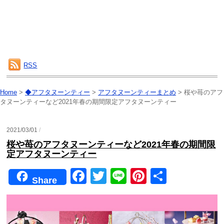
RSS
Home
>
◆アフタヌーンティー
>
アフタヌーンティーまとめ
>
桜や苺のアフ
タヌーンティーなど2021年春の期間限定アフタヌーンティー
2021/03/01
/
桜や苺のアフタヌーンティーなど2021年春の期間限
定アフタヌーンティー
F
T
Li
Pi
共
Share
a
wi
n
nt
有
c
tt
e
er
e
er
e