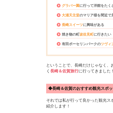
グラバー園
に行って洋館をたく
大浦天主堂
のマリア様を間近で
長崎スイーツ
に興味がある
焼き物の町
波佐見町
に行きたい
有田ポーセリンパークの
ツヴィ
ということで、長崎だけじゃなく、
く
長崎＆佐賀旅行
に行ってきました
◆長崎＆佐賀のおすすめ観光スポッ
それでは私が行って良かった観光ス
紹介します！