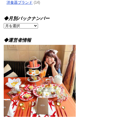
洋食器ブランド
(14)
◆月別バックナンバー
◆
月
別
◆運営者情報
バ
ッ
ク
ナ
ン
バ
ー