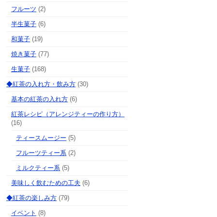
フルーツ
(2)
半生菓子
(6)
和菓子
(19)
焼き菓子
(77)
生菓子
(168)
◆紅茶の入れ方・飲み方
(30)
基本の紅茶の入れ方
(6)
紅茶レシピ（アレンジティーの作り方）
(16)
ティースムージー
(5)
フルーツティー系
(2)
ミルクティー系
(5)
美味しく飲むための工夫
(6)
◆紅茶の楽しみ方
(79)
イベント
(8)