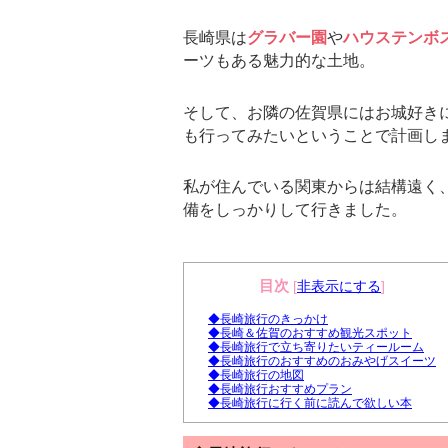
長崎県は
グラバー園
や
ハウステンボ
ーツもある魅力的な土地。
そして、お隣の佐賀県にはお城好き
も行ってみたいということで計画し
私が住んでいる関東からは結構遠く
備をしっかりして行きました。
目次
[
非表示にする
]
◆長崎旅行のきっかけ
◆長崎＆佐賀のおすすめ観光スポット
◆長崎旅行で立ち寄りたいティールーム
◆長崎旅行のおすすめのおみやげスイーツ
◆長崎旅行の地図
◆長崎旅行おすすめプラン
◆長崎旅行に行く前に読んで欲しい本