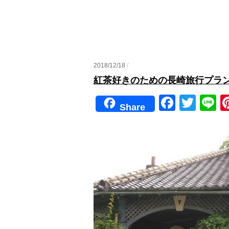
2018/12/18
/
紅茶好きのための長崎旅行プラ
F
T
Li
Share
a
wi
n
c
tt
e
e
er
b
o
o
k