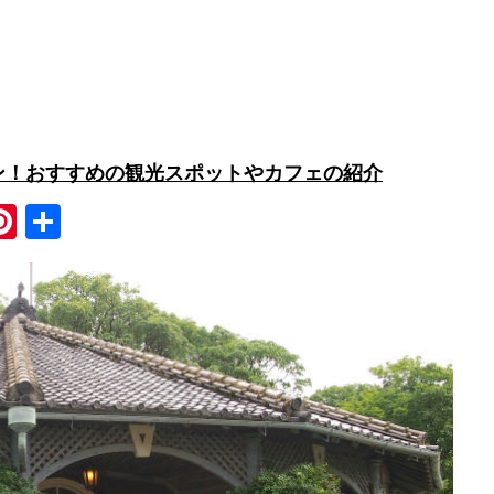
ン！おすすめの観光スポットやカフェの紹介
Pi
共
nt
有
er
e
st