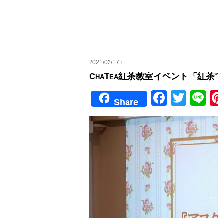
2021/02/17
/
ChaTea紅茶教室イベント「紅
F
T
Li
Share
a
wi
n
c
tt
e
e
er
b
o
o
k