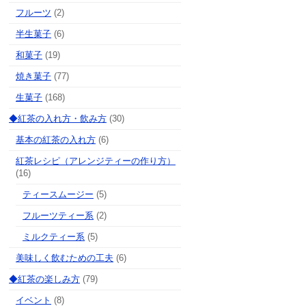
フルーツ
(2)
半生菓子
(6)
和菓子
(19)
焼き菓子
(77)
生菓子
(168)
◆紅茶の入れ方・飲み方
(30)
基本の紅茶の入れ方
(6)
紅茶レシピ（アレンジティーの作り方）
(16)
ティースムージー
(5)
フルーツティー系
(2)
ミルクティー系
(5)
美味しく飲むための工夫
(6)
◆紅茶の楽しみ方
(79)
イベント
(8)