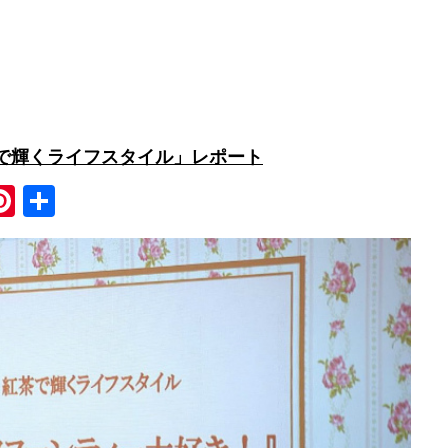
茶で輝くライフスタイル」レポート
Pi
共
nt
有
er
e
st