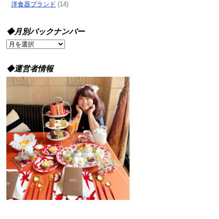
洋食器ブランド
(14)
◆月別バックナンバー
◆
月
別
◆運営者情報
バ
ッ
ク
ナ
ン
バ
ー