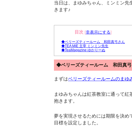
当日は、まゆみちゃん、ミンミン先
きます♪
目次
[
非表示にする
]
◆ベリーズティールーム 和田真弓さん
◆TEA MIE 主宰 ミンミン先生
◆TeaMagazine ゆかりーぬ
◆ベリーズティールーム 和田真弓
まずは
ベリーズティールームのまゆ
まゆみちゃんは紅茶教室に通って紅
抱きます。
夢を実現させるためには期限を決め
目標を設定しました。