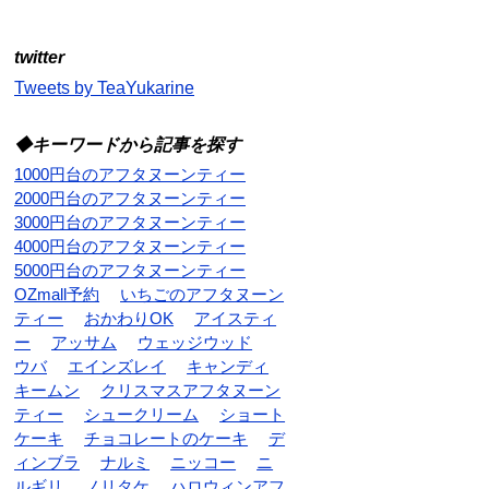
twitter
Tweets by TeaYukarine
◆キーワードから記事を探す
1000円台のアフタヌーンティー
2000円台のアフタヌーンティー
3000円台のアフタヌーンティー
4000円台のアフタヌーンティー
5000円台のアフタヌーンティー
OZmall予約
いちごのアフタヌーン
ティー
おかわりOK
アイスティ
ー
アッサム
ウェッジウッド
ウバ
エインズレイ
キャンディ
キームン
クリスマスアフタヌーン
ティー
シュークリーム
ショート
ケーキ
チョコレートのケーキ
デ
ィンブラ
ナルミ
ニッコー
ニ
ルギリ
ノリタケ
ハロウィンアフ