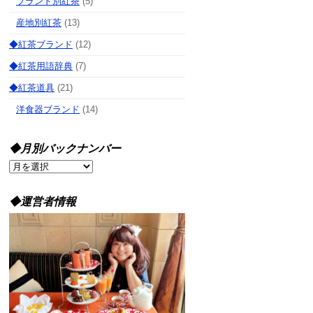
ブランド別紅茶
(5)
産地別紅茶
(13)
◆紅茶ブランド
(12)
◆紅茶用語辞典
(7)
◆紅茶道具
(21)
洋食器ブランド
(14)
◆月別バックナンバー
◆
月
別
◆運営者情報
バ
ッ
ク
ナ
ン
バ
ー