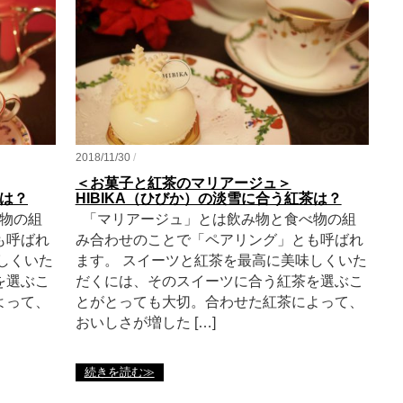
2018/11/30
/
＜お菓子と紅茶のマリアージュ＞
茶は？
HIBIKA（ひびか）の淡雪に合う紅茶は？
物の組
「マリアージュ」とは飲み物と食べ物の組
も呼ばれ
み合わせのことで「ペアリング」とも呼ばれ
しくいた
ます。 スイーツと紅茶を最高に美味しくいた
を選ぶこ
だくには、そのスイーツに合う紅茶を選ぶこ
よって、
とがとっても大切。合わせた紅茶によって、
おいしさが増した […]
続きを読む≫