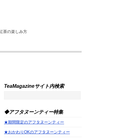
紅茶の楽しみ方
TeaMagazineサイト内検索
◆アフタヌーンティー特集
★期間限定のアフタヌーンティー
★おかわりOKのアフタヌーンティー