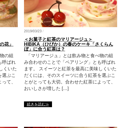
2019/03/23
/
＜お菓子と紅茶のマリアージュ＞
菜の花」
HIBIKA（ひびか）の春のケーキ「さくらん
ぼ」に合う紅茶は？
物の組
「マリアージュ」とは飲み物と食べ物の組
も呼ばれ
み合わせのことで「ペアリング」とも呼ばれ
しくいた
ます。 スイーツと紅茶を最高に美味しくいた
を選ぶこ
だくには、そのスイーツに合う紅茶を選ぶこ
よって、
とがとっても大切。合わせた紅茶によって、
おいしさが増した […]
続きを読む≫