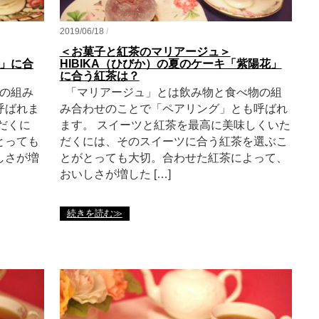
2019/06/18
/
＜お菓子と紅茶のマリアージュ＞
茜」に合
HIBIKA（ひびか）の夏のケーキ「紫陽花」
に合う紅茶は？
の組み
「マリアージュ」とは飲み物と食べ物の組
呼ばれま
み合わせのことで「ペアリング」とも呼ばれ
だくに
ます。 スイーツと紅茶を最高に美味しくいた
とっても
だくには、そのスイーツに合う紅茶を選ぶこ
しさが増
とがとっても大切。合わせた紅茶によって、
おいしさが増した […]
続きを読む≫