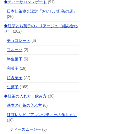
◆ティーサロンレポート
(91)
日本紅茶協会認定「おいしい紅茶の店」
(26)
◆紅茶とお菓子のマリアージュ（組み合わ
せ）
(282)
チョコレート
(6)
フルーツ
(2)
半生菓子
(6)
和菓子
(19)
焼き菓子
(77)
生菓子
(168)
◆紅茶の入れ方・飲み方
(30)
基本の紅茶の入れ方
(6)
紅茶レシピ（アレンジティーの作り方）
(16)
ティースムージー
(5)