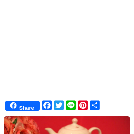
F
T
Li
Pi
共
Share
a
wi
n
nt
有
c
tt
e
er
e
er
e