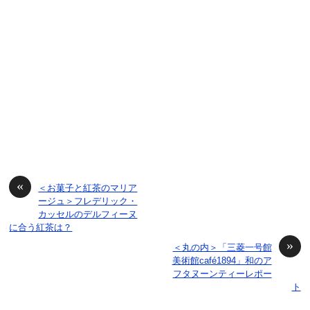
«
＜お菓子と紅茶のマリア
ージュ＞フレデリック・
カッセルのデルフィーヌ
に合う紅茶は？
»
＜丸の内＞「三菱一号館
美術館café1894」和のア
フタヌーンティーレポー
ト