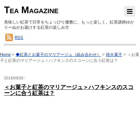
Tea Magazine
美味しい紅茶で日常をちょっぴり優雅に、もっと楽しく。紅茶講師ゆか
りーぬがお届けする紅茶の楽しみ方
RSS
Home
>
◆紅茶とお菓子のマリアージュ（組み合わせ）
>
焼き菓子
>
＜お菓
子と紅茶のマリアージュ＞ハフキンスのスコーンに合う紅茶は？
2018/09/26
/
＜お菓子と紅茶のマリアージュ＞ハフキンスのスコ
ーンに合う紅茶は？