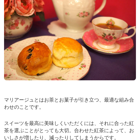
b
st
o
o
k
マリアージュとはお茶とお菓子が引き立つ、最適な組み合
わせのことです。
スイーツを最高に美味しくいただくには、それに合った紅
茶を選ぶことがとっても大切。合わせた紅茶によって、お
いしさが増したり、減ったりしてしまうからです。