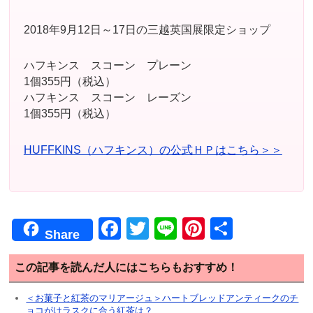
2018年9月12日～17日の三越英国展限定ショップ
ハフキンス スコーン プレーン
1個355円（税込）
ハフキンス スコーン レーズン
1個355円（税込）
HUFFKINS（ハフキンス）の公式ＨＰはこちら＞＞
F
T
Li
Pi
共
Share
a
wi
n
nt
有
c
tt
e
er
この記事を読んだ人にはこちらもおすすめ！
e
er
e
＜お菓子と紅茶のマリアージュ＞ハートブレッドアンティークのチ
ョコがけラスクに合う紅茶は？