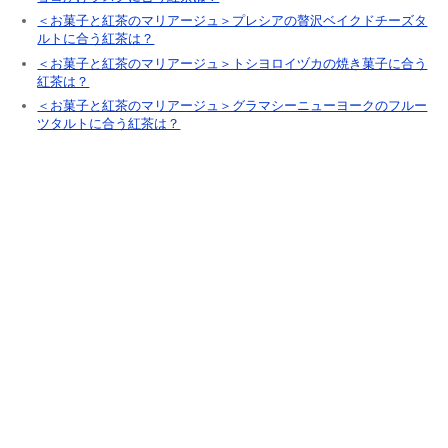
b
st
＜お菓子と紅茶のマリアージュ＞プレシアの贅沢ベイクドチーズタ
o
ルトに合う紅茶は？
o
＜お菓子と紅茶のマリアージュ＞トシヨロイヅカの焼き菓子に合う
紅茶は？
k
＜お菓子と紅茶のマリアージュ＞グラマシーニューヨークのフルー
ツタルトに合う紅茶は？