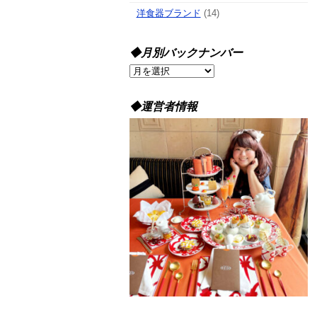
洋食器ブランド
(14)
◆月別バックナンバー
◆
月
別
◆運営者情報
バ
ッ
ク
ナ
ン
バ
ー