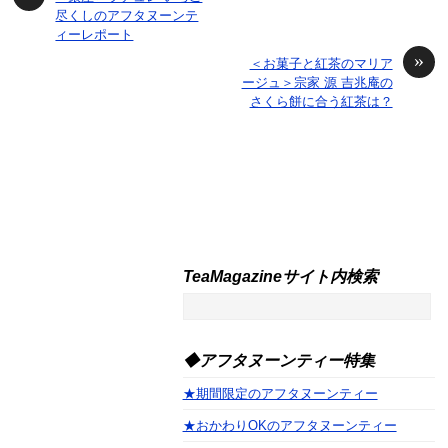
尽くしのアフタヌーンテ
ィーレポート
»
＜お菓子と紅茶のマリア
ージュ＞宗家 源 吉兆庵の
さくら餅に合う紅茶は？
TeaMagazineサイト内検索
◆アフタヌーンティー特集
★期間限定のアフタヌーンティー
★おかわりOKのアフタヌーンティー