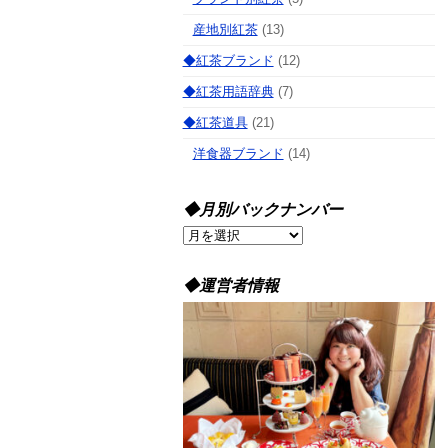
産地別紅茶
(13)
◆紅茶ブランド
(12)
◆紅茶用語辞典
(7)
◆紅茶道具
(21)
洋食器ブランド
(14)
◆月別バックナンバー
◆
月
別
◆運営者情報
バ
ッ
ク
ナ
ン
バ
ー