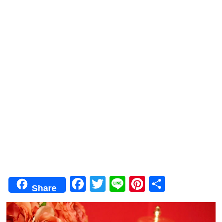
F
T
Li
Pi
共
Share
a
wi
n
nt
有
c
tt
e
er