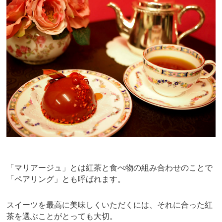
e
er
e
b
st
o
o
k
「マリアージュ」とは紅茶と食べ物の組み合わせのことで
「ペアリング」とも呼ばれます。
スイーツを最高に美味しくいただくには、それに合った紅
茶を選ぶことがとっても大切。