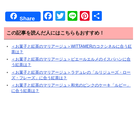
F
T
Li
Pi
共
Share
a
wi
n
nt
有
c
tt
e
er
この記事を読んだ人にはこちらもおすすめ！
e
er
e
＜お菓子と紅茶のマリアージュ＞WITTAMERのコクシネルに合う紅
茶は？
b
st
＜お菓子と紅茶のマリアージュ＞ピエールエルメのイスパハンに合
o
う紅茶は？
o
＜お菓子と紅茶のマリアージュ＞ラデュレの「ルリジューズ・ロー
ズ・フレーズ」に合う紅茶は？
k
＜お菓子と紅茶のマリアージュ＞和光のピンクのケーキ「ルビー」
に合う紅茶は？