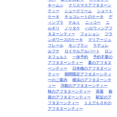
キームン
クリスマスアフタヌーン
ティー
シュークリーム
ショート
ケーキ
チョコレートのケーキ
デ
ィンブラ
ナルミ
ニッコー
ニ
ルギリ
ノリタケ
ハロウィンアフ
タヌーンティー
フォション
フラ
ンボワーズのケーキ
マリアージュ
フレール
モンブラン
ラデュレ
ルフナ
ロイヤルアルバート
ロン
ネフェルト
一休予約
予約不要の
アフタヌーンティー
夏のアフタヌ
ーンティー
日本橋のアフタヌーン
ティー
期間限定アフタヌーンティ
ーのご案内
横浜のアフタヌーンテ
ィー
洋館のアフタヌーンティー
秋のアフタヌーンティー
茶葉
銀
座のアフタヌーンティー
駅近のア
フタヌーンティー
１人でもＯＫの
アフタヌーンティー