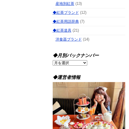
産地別紅茶
(13)
◆紅茶ブランド
(12)
◆紅茶用語辞典
(7)
◆紅茶道具
(21)
洋食器ブランド
(14)
◆月別バックナンバー
◆
月
別
◆運営者情報
バ
ッ
ク
ナ
ン
バ
ー